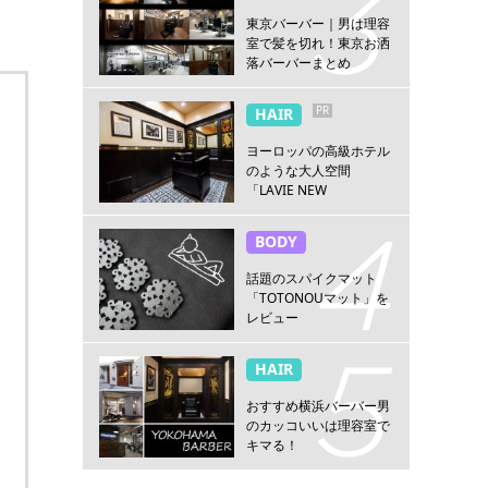
東京バーバー｜男は理容
室で髪を切れ！東京お洒
落バーバーまとめ
PR
HAIR
ヨーロッパの高級ホテル
のような大人空間
「LAVIE NEW
STANDARD BARBER横浜
店」
BODY
話題のスパイクマット
「TOTONOUマット」を
レビュー
HAIR
おすすめ横浜バーバー男
のカッコいいは理容室で
キマる！