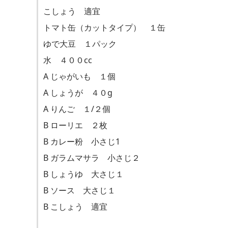
こしょう 適宜
トマト缶（カットタイプ） １缶
ゆで大豆 １パック
水 ４００cc
A じゃがいも １個
A しょうが ４０g
A りんご １/２個
B ローリエ ２枚
B カレー粉 小さじ1
B ガラムマサラ 小さじ２
B しょうゆ 大さじ１
B ソース 大さじ１
B こしょう 適宜