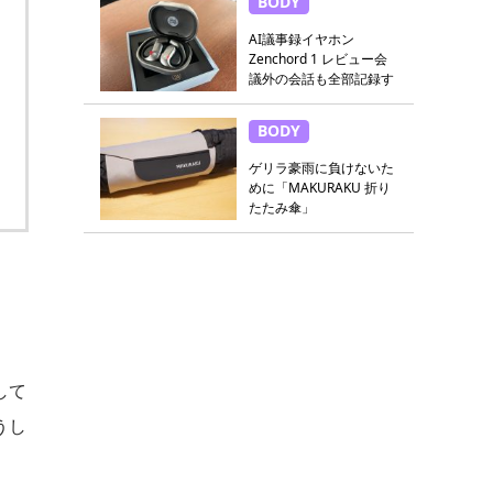
BODY
AI議事録イヤホン
Zenchord 1 レビュー会
議外の会話も全部記録す
る
BODY
ゲリラ豪雨に負けないた
めに「MAKURAKU 折り
たたみ傘」
して
うし