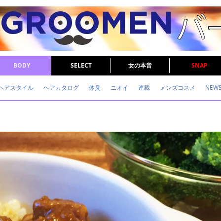
BODY
SELECT
女の本音
SNAP
ヘアスタイル
ヘアカタログ
体臭
ニオイ
連載
メンズコスメ
NEW
眉毛
メタボ
健康
スキンケア
食事
調査結果
トレーニング