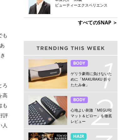
ビューティーエクスペリエンス
すべてのSNAP ＞
でも
）あ
置き
BODY
ゲリラ豪雨に負けないた
めに「MAKURAKU 折り
とろ
たたみ傘」
を高
BODY
はも
心地よい刺激「MEGURI
好評
マット＆ピロー」を徹底
レビュー
い人
HAIR