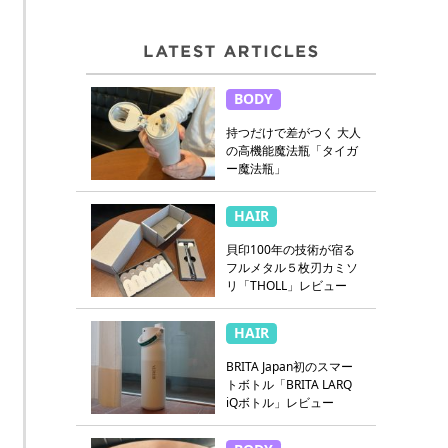
BODY
持つだけで差がつく 大人
の高機能魔法瓶「タイガ
ー魔法瓶」
HAIR
貝印100年の技術が宿る
フルメタル５枚刃カミソ
リ「THOLL」レビュー
HAIR
BRITA Japan初のスマー
トボトル「BRITA LARQ
iQボトル」レビュー