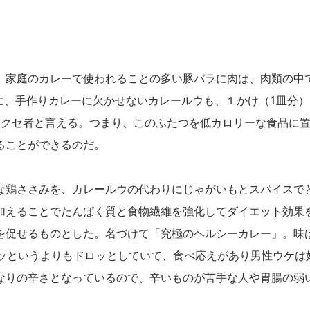
。家庭のカレーで使われることの多い豚バラに肉は、肉類の中
。さらに、手作りカレーに欠かせないカレールウも、１かけ（1皿分
せるクセ者と言える。つまり、このふたつを低カロリーな食品に
ることができるのだ。
な鶏ささみを、カレールウの代わりにじゃがいもとスパイスで
加えることでたんぱく質と食物繊維を強化してダイエット効果
を促せるものとした。名づけて「究極のヘルシーカレー」。味
ロッというよりもドロッとしていて、食べ応えがあり男性ウケは
なりの辛さとなっているので、辛いものが苦手な人や胃腸の弱