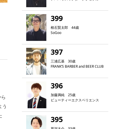
399
根石賢太郎 44歳
SoGoo
397
三浦広基 30歳
FRANK‘S BARBER and BEER CLUB
396
加藤満純 25歳
から
ビューティーエクスペリエンス
よう
た
395
草深大介 33歳