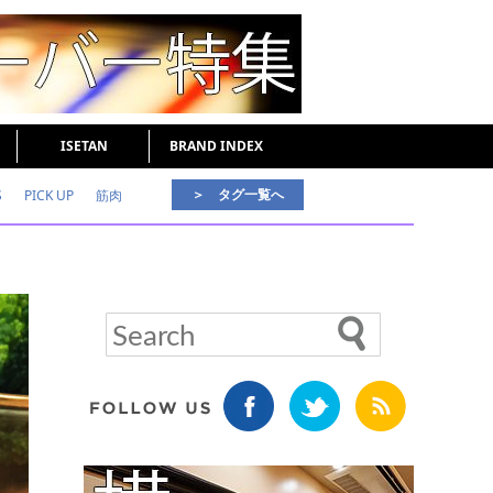
ISETAN
BRAND INDEX
＞ タグ一覧へ
S
PICK UP
筋肉
好印象な男
頭皮ケア