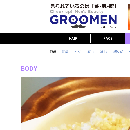
HAIR
FACE
TAG
髪型
ヒゲ
眉毛
薄毛
理容室
女の本音
テストステロン
海外セレブ
BODY
ダイエット
理容室