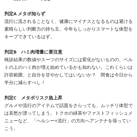
判定A メタボ知らず
流行に流されることなく、健康にマイナスとなるものは避ける
素晴らしい判断力の持ち主。今年もしっかりスマートな体型を
キープできているはず。
判定B ハミ肉増量に要注意
検診結果の数値やスーツのサイズには変化がないものの、ベル
トの上のハミ肉が増え始めているかも知れない。これくらいは
許容範囲、と自分を甘やかしてはいないか？ 間食は今日から
半分に減らすべし！
判定C メタボリスク急上昇
グルメや流行のアイテムで話題をさらっても、ムッチリ体型で
は哀愁が漂ってしまう。トクホの緑茶やファストフィッシュメ
ニューなど、「ヘルシー×流行」の方向へアンテナを張ってい
こう。