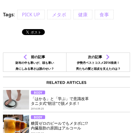
Tags
:
PICK UP
メタボ
健康
食事
前の記事
次の記事
財布の中も寒いが、頭も寒い
伊勢丹ベストコスメ2014発表！
身にしみる寒さは誰のせい？
男たちの髪と頭皮を支えたのは？
BODY
「はかる」と「学ぶ」で意識改革
タニタ式“朝活”で脱メタボ！
2014.09.25
BODY
糖質ゼロのビールでもメタボに!?
内臓脂肪の原因はアルコール