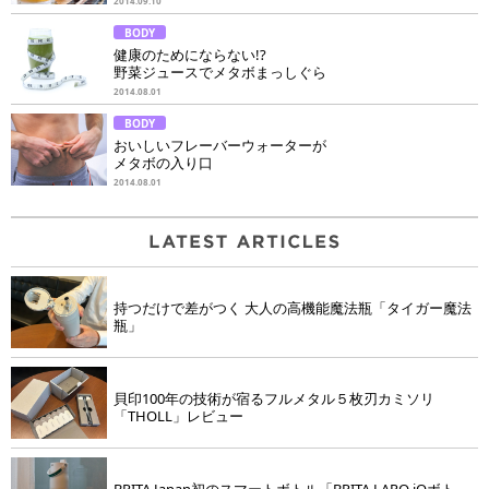
2014.09.10
BODY
健康のためにならない!?
野菜ジュースでメタボまっしぐら
2014.08.01
BODY
おいしいフレーバーウォーターが
メタボの入り口
2014.08.01
持つだけで差がつく 大人の高機能魔法瓶「タイガー魔法
瓶」
貝印100年の技術が宿るフルメタル５枚刃カミソリ
「THOLL」レビュー
BRITA Japan初のスマートボトル「BRITA LARQ iQボト