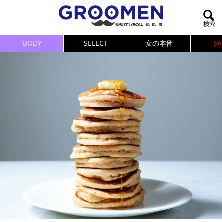
BODY
SELECT
女の本音
S