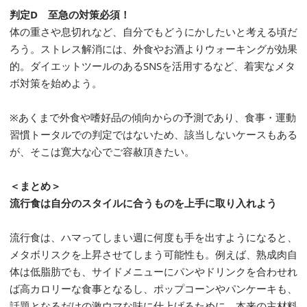
判定D 至急の対策必須！
体の重さや息切れなど、自分でもどうにかしたいと考える頃だ
ろう。ストレス解消には、外食やお酒よりウォーキングが効果
的。ダイエットツールのあるSNSを活用するなど、着実なメタ
ボ対策を始めよう。
※あくまで外食や嗜好品の傾向からの予測であり、食事・運動
習慣トータルでの判定ではないため、該当しないケースもある
が、そこは寛大な心でご容赦頂きたい。
＜まとめ＞
流行食は自分のスタイルに合うものを上手に取り入れよう
流行食は、ハマってしまい週に何度も手を出すようになると、
メタボリスクを上昇させてしまう可能性も。例えば、熟成肉自
体は低脂肪でも、サイドメニューにパンやドリンクを合わせれ
ば高カロリーな食事となるし、ポップコーンやパンケーキも、
話題となるだけの激ウマな味に仕上げるために、本来の主材料