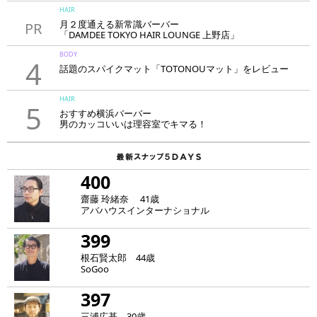
HAIR
月２度通える新常識バーバー
PR
「DAMDEE TOKYO HAIR LOUNGE 上野店」
BODY
4
話題のスパイクマット「TOTONOUマット」をレビュー
HAIR
5
おすすめ横浜バーバー
男のカッコいいは理容室でキマる！
400
齋藤 玲緒奈 41歳
アバハウスインターナショナル
399
根石賢太郎 44歳
SoGoo
397
三浦広基 30歳