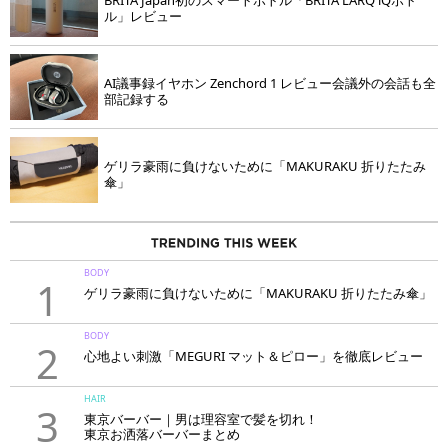
ル」レビュー
AI議事録イヤホン Zenchord 1 レビュー会議外の会話も全
部記録する
ゲリラ豪雨に負けないために「MAKURAKU 折りたたみ
傘」
BODY
1
ゲリラ豪雨に負けないために「MAKURAKU 折りたたみ傘」
BODY
2
心地よい刺激「MEGURI マット＆ピロー」を徹底レビュー
HAIR
3
東京バーバー｜男は理容室で髪を切れ！
東京お洒落バーバーまとめ