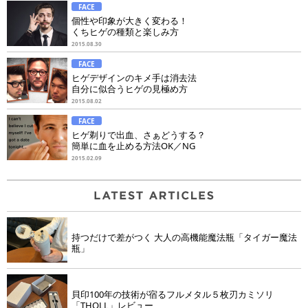
FACE
個性や印象が大きく変わる！
くちヒゲの種類と楽しみ方
2015.08.30
FACE
ヒゲデザインのキメ手は消去法
自分に似合うヒゲの見極め方
2015.08.02
FACE
ヒゲ剃りで出血、さぁどうする？
簡単に血を止める方法OK／NG
2015.02.09
持つだけで差がつく 大人の高機能魔法瓶「タイガー魔法
瓶」
貝印100年の技術が宿るフルメタル５枚刃カミソリ
「THOLL」レビュー