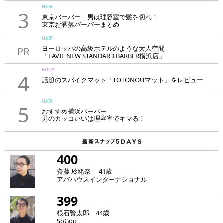
HAIR
3
東京バーバー｜男は理容室で髪を切れ！
東京お洒落バーバーまとめ
HAIR
ヨーロッパの高級ホテルのような大人空間
PR
「LAVIE NEW STANDARD BARBER横浜店」
BODY
4
話題のスパイクマット「TOTONOUマット」をレビュー
HAIR
5
おすすめ横浜バーバー
男のカッコいいは理容室でキマる！
400
齋藤 玲緒奈 41歳
アバハウスインターナショナル
399
根石賢太郎 44歳
SoGoo