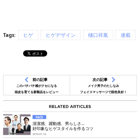
Tags
:
ヒゲ
ヒゲデザイン
樋口祥胤
連載
前の記事
次の記事
このバチバチ感がクセになる
メイク男子のたしなみ
頭皮を育てる新製品をレビュー
フェイスマッサージで顔色良好！
FACE
清潔感、躍動感、男らしさ…
好印象なヒゲスタイルを作るコツ
2016.01.16