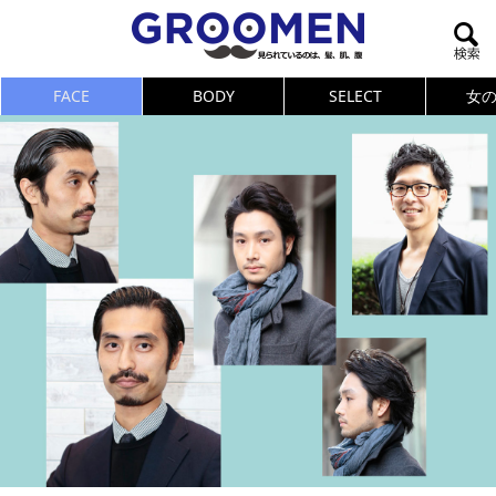
FACE
BODY
SELECT
女