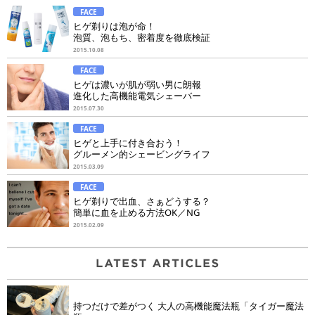
FACE
ヒゲ剃りは泡が命！
泡質、泡もち、密着度を徹底検証
2015.10.08
FACE
ヒゲは濃いが肌が弱い男に朗報
進化した高機能電気シェーバー
2015.07.30
FACE
ヒゲと上手に付き合おう！
グルーメン的シェービングライフ
2015.03.09
FACE
ヒゲ剃りで出血、さぁどうする？
簡単に血を止める方法OK／NG
2015.02.09
持つだけで差がつく 大人の高機能魔法瓶「タイガー魔法