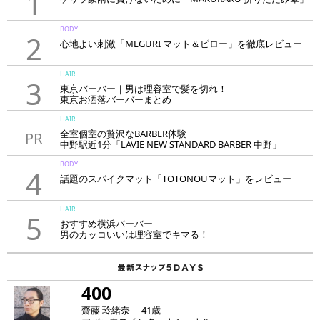
1
BODY
2
心地よい刺激「MEGURI マット＆ピロー」を徹底レビュー
HAIR
3
東京バーバー｜男は理容室で髪を切れ！
東京お洒落バーバーまとめ
HAIR
全室個室の贅沢なBARBER体験
PR
中野駅近1分「LAVIE NEW STANDARD BARBER 中野」
BODY
4
話題のスパイクマット「TOTONOUマット」をレビュー
HAIR
5
おすすめ横浜バーバー
男のカッコいいは理容室でキマる！
400
齋藤 玲緒奈 41歳