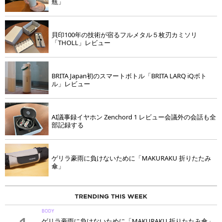
瓶」
貝印100年の技術が宿るフルメタル５枚刃カミソリ
「THOLL」レビュー
BRITA Japan初のスマートボトル「BRITA LARQ iQボト
ル」レビュー
AI議事録イヤホン Zenchord 1 レビュー会議外の会話も全
部記録する
ゲリラ豪雨に負けないために「MAKURAKU 折りたたみ
傘」
BODY
ゲリラ豪雨に負けないために「MAKURAKU 折りたたみ傘」