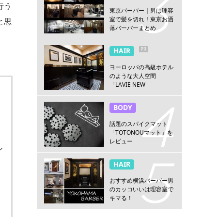
行う
東京バーバー｜男は理容
室で髪を切れ！東京お洒
と思
落バーバーまとめ
PR
HAIR
ヨーロッパの高級ホテル
のような大人空間
「LAVIE NEW
STANDARD BARBER横浜
店」
BODY
話題のスパイクマット
。
「TOTONOUマット」を
レビュー
ル
HAIR
おすすめ横浜バーバー男
のカッコいいは理容室で
キマる！