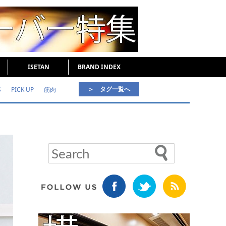
ISETAN
BRAND INDEX
＞ タグ一覧へ
S
PICK UP
筋肉
好印象な男
頭皮ケア