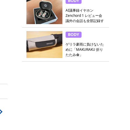
BODY
AI議事録イヤホン
Zenchord 1 レビュー会
議外の会話も全部記録す
る
BODY
ゲリラ豪雨に負けないた
めに「MAKURAKU 折り
たたみ傘」