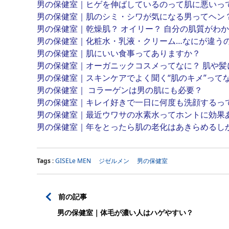
男の保健室｜ヒゲを伸ばしているのって肌に悪いっ
男の保健室｜肌のシミ・シワが気になる男ってヘン
男の保健室｜乾燥肌？ オイリー？ 自分の肌質がわ
男の保健室｜化粧水・乳液・クリーム…なにが違う
男の保健室｜肌にいい食事ってありますか？
男の保健室｜オーガニックコスメってなに？ 肌や髪
男の保健室｜スキンケアでよく聞く“肌のキメ”って
男の保健室｜ コラーゲンは男の肌にも必要？
男の保健室｜キレイ好きで一日に何度も洗顔するっ
男の保健室｜最近ウワサの水素水ってホントに効果
男の保健室｜年をとったら肌の老化はあきらめるし
Tags
:
GISELe MEN
ジゼルメン
男の保健室
前の記事
男の保健室｜体毛が濃い人はハゲやすい？