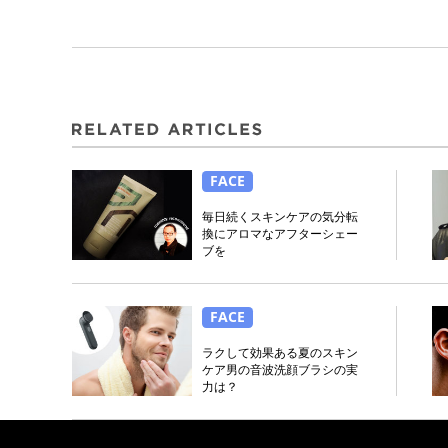
FACE
毎日続くスキンケアの気分転
換にアロマなアフターシェー
ブを
FACE
ラクして効果ある夏のスキン
ケア男の音波洗顔ブラシの実
力は？