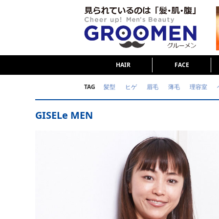
HAIR
FACE
TAG
髪型
ヒゲ
眉毛
薄毛
理容室
女の本音
テストステロン
海外セレブ
GISELe MEN
ダイエット
理容室