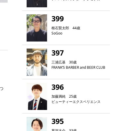
399
根石賢太郎 44歳
SoGoo
397
三浦広基 30歳
FRANK‘S BARBER and BEER CLUB
396
つ
加藤満純 25歳
ビューティーエクスペリエンス
395
草深大介 33歳