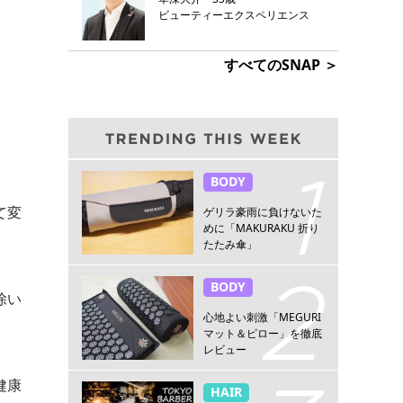
ビューティーエクスペリエンス
すべてのSNAP ＞
BODY
て変
ゲリラ豪雨に負けないた
めに「MAKURAKU 折り
たたみ傘」
BODY
除い
心地よい刺激「MEGURI
マット＆ピロー」を徹底
レビュー
健康
HAIR