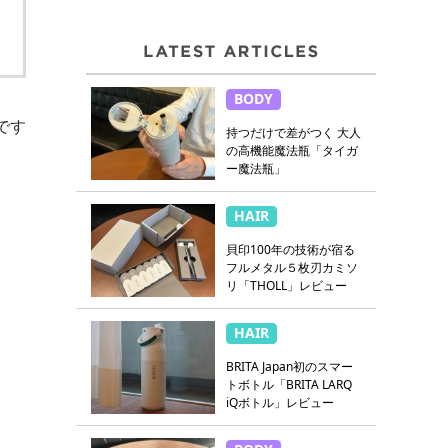
BODY
です
持つだけで差がつく 大人
の高機能魔法瓶「タイガ
ー魔法瓶」
HAIR
貝印100年の技術が宿る
フルメタル５枚刃カミソ
リ「THOLL」レビュー
HAIR
BRITA Japan初のスマー
トボトル「BRITA LARQ
iQボトル」レビュー