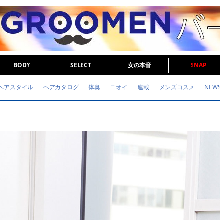
BODY
SELECT
女の本音
SNAP
ヘアスタイル
ヘアカタログ
体臭
ニオイ
連載
メンズコスメ
NEW
眉毛
メタボ
健康
スキンケア
食事
調査結果
トレーニング