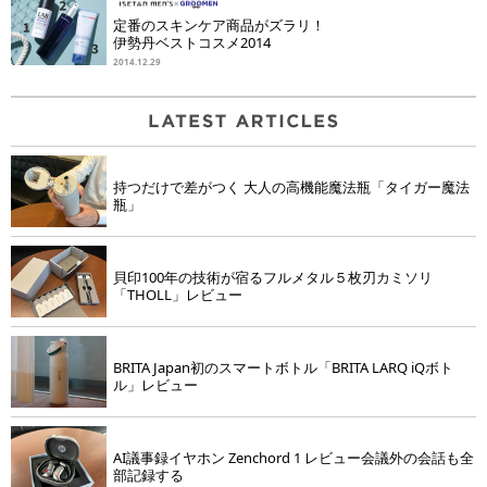
定番のスキンケア商品がズラリ！
伊勢丹ベストコスメ2014
2014.12.29
持つだけで差がつく 大人の高機能魔法瓶「タイガー魔法
瓶」
貝印100年の技術が宿るフルメタル５枚刃カミソリ
「THOLL」レビュー
BRITA Japan初のスマートボトル「BRITA LARQ iQボト
ル」レビュー
AI議事録イヤホン Zenchord 1 レビュー会議外の会話も全
部記録する