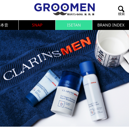
の本音
SNAP
ISETAN
BRAND INDEX