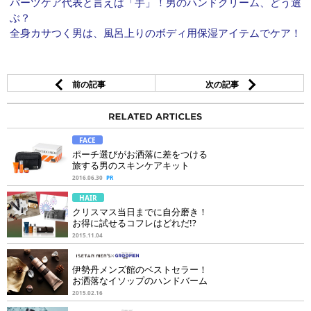
パーツケア代表と言えば「手」！男のハンドクリーム、どう選
ぶ？
全身カサつく男は、風呂上りのボディ用保湿アイテムでケア！
前の記事
次の記事
FACE
ポーチ選びがお洒落に差をつける
旅する男のスキンケアキット
2016.06.30
PR
HAIR
クリスマス当日までに自分磨き！
お得に試せるコフレはどれだ!?
2015.11.04
伊勢丹メンズ館のベストセラー！
お洒落なイソップのハンドバーム
2015.02.16