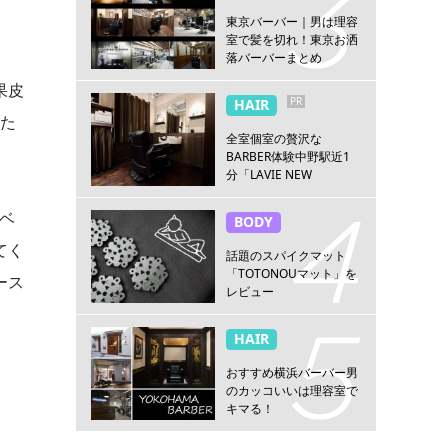
東京バーバー｜男は理容
室で髪を切れ！東京お洒
落バーバーまとめ
果皮
PR
HAIR
した
全室個室の贅沢な
BARBER体験中野駅近1
分「LAVIE NEW
STANDARD BARBER 中
野」
ロベ
BODY
てく
話題のスパイクマット
「TOTONOUマット」を
ース
レビュー
HAIR
おすすめ横浜バーバー男
のカッコいいは理容室で
キマる！