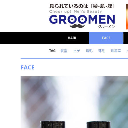
HAIR
FACE
TAG
髪型
ヒゲ
眉毛
薄毛
理容室
女の本音
テストステロン
海外セレブ
FACE
ダイエット
理容室