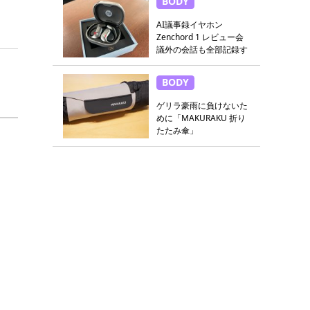
BODY
AI議事録イヤホン
Zenchord 1 レビュー会
議外の会話も全部記録す
る
BODY
ゲリラ豪雨に負けないた
めに「MAKURAKU 折り
たたみ傘」