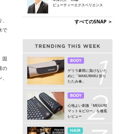
ビューティーエクスペリエンス
り、
すべてのSNAP ＞
水で
。固
BODY
量の
ゲリラ豪雨に負けないた
めに「MAKURAKU 折り
ン、
たたみ傘」
BODY
心地よい刺激「MEGURI
マット＆ピロー」を徹底
レビュー
HAIR