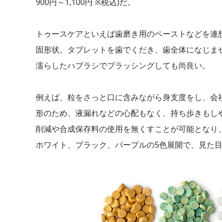
900円～1,100円 ※税込)だ。
トゥースケアといえば歯磨き用のペーストなどを連
固形状。タブレットを歯でくだき、歯全体になじま
濡らしたハブラシでブラッシングしても尚良い。
例えば、粒をさっと口に含みながら身支度をし、会
形のため、液漏れなどの心配もなく、持ち歩きもし
削減や合成保存料の使用を無くすことが可能となり
ホワイト、ブラック、パープルの5色展開で、見た