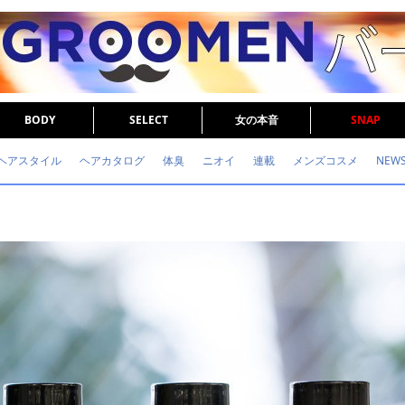
BODY
SELECT
女の本音
SNAP
ヘアスタイル
ヘアカタログ
体臭
ニオイ
連載
メンズコスメ
NEW
眉毛
メタボ
健康
スキンケア
食事
調査結果
トレーニング