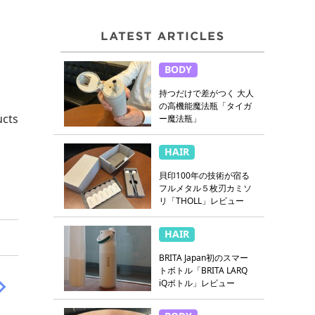
BODY
持つだけで差がつく 大人
の高機能魔法瓶「タイガ
cts
ー魔法瓶」
HAIR
貝印100年の技術が宿る
フルメタル５枚刃カミソ
リ「THOLL」レビュー
HAIR
BRITA Japan初のスマー
トボトル「BRITA LARQ
iQボトル」レビュー