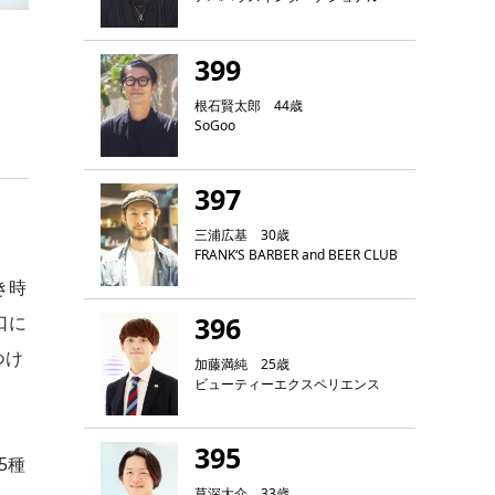
399
根石賢太郎 44歳
SoGoo
397
三浦広基 30歳
FRANK‘S BARBER and BEER CLUB
き時
396
口に
つけ
加藤満純 25歳
ビューティーエクスペリエンス
395
5種
草深大介 33歳