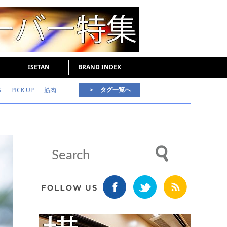
ISETAN
BRAND INDEX
＞ タグ一覧へ
S
PICK UP
筋肉
好印象な男
頭皮ケア