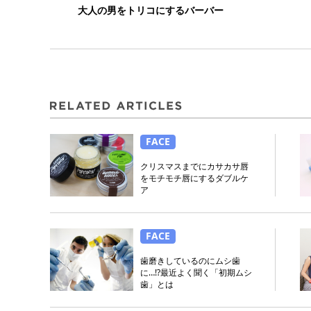
大人の男をトリコにするバーバー
FACE
クリスマスまでにカサカサ唇
をモチモチ唇にするダブルケ
ア
FACE
歯磨きしているのにムシ歯
に…!?最近よく聞く「初期ムシ
歯」とは