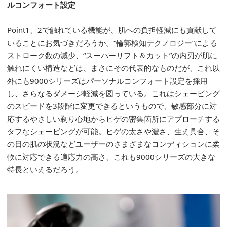
ルコンフォート設定
Point1、2で触れている機能が、肌への負担軽減にも貢献して
いることにお気づきだろうか。“輪郭検知テクノロジー”による
ストローク数の減少、“スーパーリフト＆カット”の内刃が肌に
触れにくい構造などは、まさにその代表的なものだが、これ以
外にも9000シリーズはパーソナルコンフォート設定を採用
し、さらなるダメージ軽減を図っている。これはシェービング
のスピードを3段階に変更できるというもので、敏感部分に対
応するやさしい剃り心地からヒゲの密集箇所にアプローチする
タフなシェービングが可能。ヒゲの太さや濃さ、生え具合、そ
の日の肌の状況などユーザーのさまざまなコンディションに柔
軟に対応できる適応力の高さ、これも9000シリーズの大きな
特長といえるだろう。