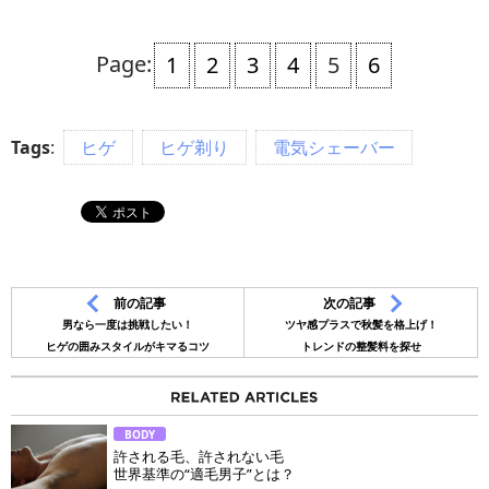
Page:
1
2
3
4
5
6
Tags
:
ヒゲ
ヒゲ剃り
電気シェーバー
前の記事
次の記事
男なら一度は挑戦したい！
ツヤ感プラスで秋髪を格上げ！
ヒゲの囲みスタイルがキマるコツ
トレンドの整髪料を探せ
BODY
許される毛、許されない毛
世界基準の“適毛男子”とは？