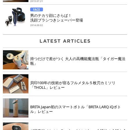
2015.07.21
FACE
男のテカリ顔にさらば！
洗顔ブラシつきシェーバー登場
2014.09.02
持つだけで差がつく 大人の高機能魔法瓶「タイガー魔法
瓶」
貝印100年の技術が宿るフルメタル５枚刃カミソリ
「THOLL」レビュー
BRITA Japan初のスマートボトル「BRITA LARQ iQボト
ル」レビュー