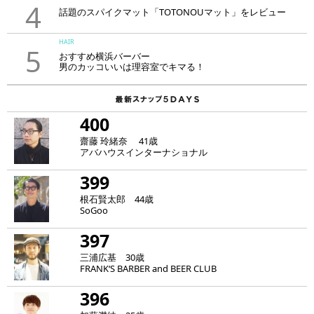
4
話題のスパイクマット「TOTONOUマット」をレビュー
HAIR
5
おすすめ横浜バーバー
男のカッコいいは理容室でキマる！
400
齋藤 玲緒奈 41歳
アバハウスインターナショナル
399
根石賢太郎 44歳
SoGoo
397
三浦広基 30歳
FRANK‘S BARBER and BEER CLUB
396