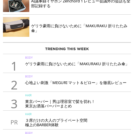
AI議事録イヤホン Zenchord 1 レビュー会議外の会話も全
部記録する
ゲリラ豪雨に負けないために「MAKURAKU 折りたたみ
傘」
BODY
1
ゲリラ豪雨に負けないために「MAKURAKU 折りたたみ傘」
BODY
2
心地よい刺激「MEGURI マット＆ピロー」を徹底レビュー
HAIR
3
東京バーバー｜男は理容室で髪を切れ！
東京お洒落バーバーまとめ
HAIR
３席だけの大人のプライベート空間
PR
極上のBARBER体験
「LAVIE NEW STANDARD BARBER HANARE新宿店」
BODY