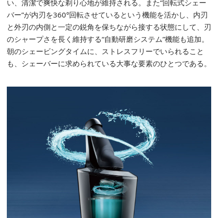
い、清潔で爽快な剃り心地が維持される。また“回転式シェー
バー”が内刃を360°回転させているという機能を活かし、内刃
と外刃の内側と一定の鋭角を保ちながら接する状態にして、刃
のシャープさを長く維持する“自動研磨システム”機能も追加。
朝のシェービングタイムに、ストレスフリーでいられること
も、シェーバーに求められている大事な要素のひとつである。