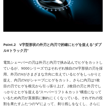
Point.2
V
字型形状の外刃と内刃で的確にヒゲを捉える“ダブ
ルV
トラック刃”
電気シェーバーの刃は外刃と内刃で挟み込んでヒゲをカットし
ているが、9000シリーズではそれぞれ独自のV字形状の刃を採
用。外刃のVがさまざまな方向に生えているヒゲをしっかりと
捉え、内刃のVがシャープにヒゲをカット。さらに内刃は1枚
目の刃でヒゲを根元から引っ張り上げ、2枚目の刃と外刃でし
っかりとヒゲを捉える“スーパーリフト＆カット”構造になって
いるため内刃が直接肌に触れにくくなっている。それぞれの役
割を果たすふたつの“V”によって、剃り残しをなくし、さらに