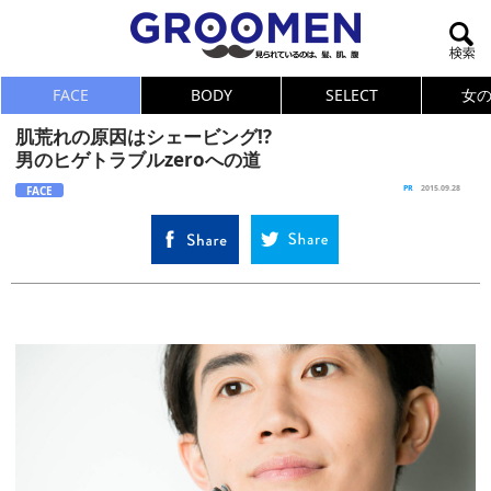
FACE
BODY
SELECT
女
肌荒れの原因はシェービング!?
男のヒゲトラブルzeroへの道
FACE
PR
2015.09.28