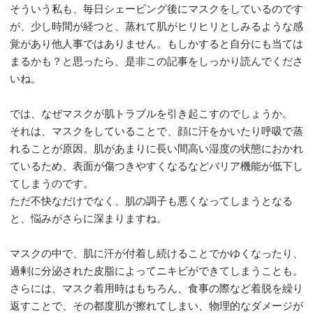
そういう私も、毎日シェービング後にマスクをしているのです
が、少し時間が経つと、蒸れて肌がヒリヒリとしみるような感
覚があり他人事ではありません。もしかすると自分にも当ては
まるかも？と思ったら、是非この記事をしっかり読んでくださ
いね。
では、なぜマスクが肌トラブルを引き起こすのでしょうか。
それは、マスクをしていることで、顔に汗をかいたり呼吸で蒸
れることが原因。肌があまりに長い間高い湿度の状態におかれ
ているため、表面が傷つきやすくなるなどバリア機能が低下し
てしまうのです。
ただ不快なだけでなく、肌の調子も悪くなってしまうとなる
と、悩みがさらに深まりますね。
マスクの中で、肌に汗が付着し続けることでかゆくなったり、
過剰に分泌された皮脂によってニキビができてしまうことも。
さらには、マスク着用時はもちろん、食事の際など着脱を繰り
返すことで、その都度肌が擦れてしまい、物理的なダメージが