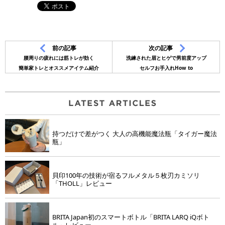
前の記事
次の記事
腰周りの疲れには筋トレが効く
洗練された眉とヒゲで男前度アップ
簡単家トレとオススメアイテム紹介
セルフお手入れHow to
持つだけで差がつく 大人の高機能魔法瓶「タイガー魔法
瓶」
貝印100年の技術が宿るフルメタル５枚刃カミソリ
「THOLL」レビュー
BRITA Japan初のスマートボトル「BRITA LARQ iQボト