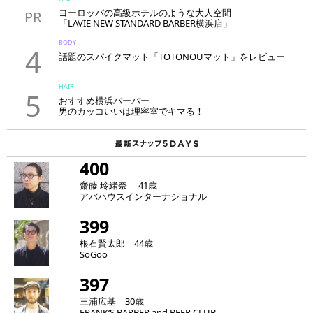
ヨーロッパの高級ホテルのような大人空間
PR
「LAVIE NEW STANDARD BARBER横浜店」
BODY
4
話題のスパイクマット「TOTONOUマット」をレビュー
HAIR
5
おすすめ横浜バーバー
男のカッコいいは理容室でキマる！
400
齋藤 玲緒奈 41歳
アバハウスインターナショナル
399
根石賢太郎 44歳
SoGoo
397
三浦広基 30歳
FRANK‘S BARBER and BEER CLUB