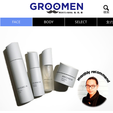
FACE
BODY
SELECT
女