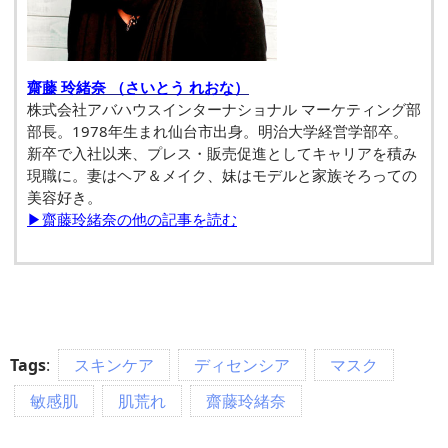
齋藤 玲緒奈 （さいとう れおな）
株式会社アバハウスインターナショナル マーケティング部
部長。1978年生まれ仙台市出身。明治大学経営学部卒。
新卒で入社以来、プレス・販売促進としてキャリアを積み
現職に。妻はヘア＆メイク、妹はモデルと家族そろっての
美容好き。
▶齋藤玲緒奈の他の記事を読む
Tags
:
スキンケア
ディセンシア
マスク
敏感肌
肌荒れ
齋藤玲緒奈