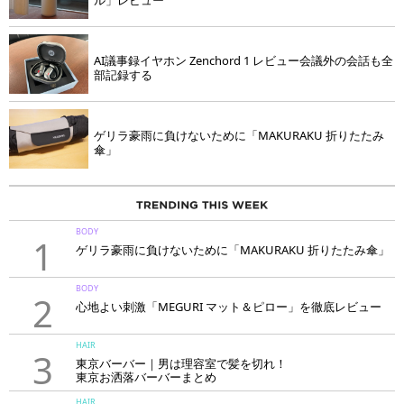
ル」レビュー
AI議事録イヤホン Zenchord 1 レビュー会議外の会話も全
部記録する
ゲリラ豪雨に負けないために「MAKURAKU 折りたたみ
傘」
BODY
1
ゲリラ豪雨に負けないために「MAKURAKU 折りたたみ傘」
BODY
2
心地よい刺激「MEGURI マット＆ピロー」を徹底レビュー
HAIR
3
東京バーバー｜男は理容室で髪を切れ！
東京お洒落バーバーまとめ
HAIR