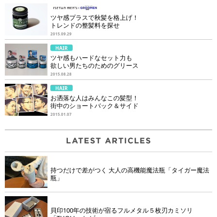
ツヤ感プラスで秋髪を格上げ！
トレンドの整髪料を探せ
2015.09.29
HAIR
ツヤ感もハードなセット力も
欲しい男たちのためのグリース
2015.08.28
HAIR
お洒落な人はみんなこの髪型！
街中のショートバック＆サイド
2015.01.07
持つだけで差がつく 大人の高機能魔法瓶「タイガー魔法
瓶」
貝印100年の技術が宿るフルメタル５枚刃カミソリ