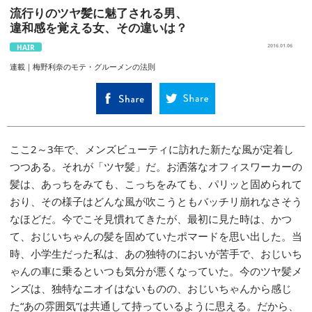
流行りのツヤ髪に魅了される男、
違和感を覚える女、その違いは？
HAIR
2016.01.06
連載｜梅野利奈のモテ・グルーメンの法則
ここ2～3年で、メンズビューティに訪れた新たな風が定着し
つつある。それが「ツヤ髪」だ。お洒落なオフィスワーカーの
髪は、あっちをみても、こっちをみても、パリッと固められて
おり、その様子はどんな風が吹こうともバッチリ崩れなさそう
なほどだ。今でこそ見慣れてきたが、最初に見た時は、かつ
て、おじいちゃんの髪を固めていたポマードを思い出した。当
時、小学生だった私は、あの独特のにおいが苦手で、おじいち
ゃんの車に乗るといつも気分が悪くなっていた。今のツヤ髪メ
ンズは、独特なニオイはないものの、おじいちゃんから感じ
た“あの雰囲気”は共通して持っているように思える。だから、