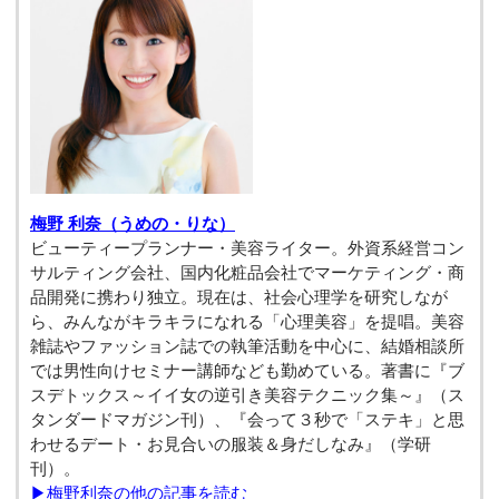
梅野 利奈（うめの・りな）
ビューティープランナー・美容ライター。外資系経営コン
サルティング会社、国内化粧品会社でマーケティング・商
品開発に携わり独立。現在は、社会心理学を研究しなが
ら、みんながキラキラになれる「心理美容」を提唱。美容
雑誌やファッション誌での執筆活動を中心に、結婚相談所
では男性向けセミナー講師なども勤めている。著書に『ブ
スデトックス～イイ女の逆引き美容テクニック集～』（ス
タンダードマガジン刊）、『会って３秒で「ステキ」と思
わせるデート・お見合いの服装＆身だしなみ』（学研
刊）。
▶梅野利奈の他の記事を読む