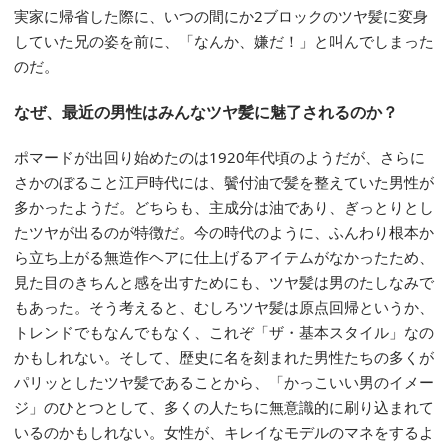
実家に帰省した際に、いつの間にか2ブロックのツヤ髪に変身
していた兄の姿を前に、「なんか、嫌だ！」と叫んでしまった
のだ。
なぜ、最近の男性はみんなツヤ髪に魅了されるのか？
ポマードが出回り始めたのは1920年代頃のようだが、さらに
さかのぼること江戸時代には、鬢付油で髪を整えていた男性が
多かったようだ。どちらも、主成分は油であり、ぎっとりとし
たツヤが出るのが特徴だ。今の時代のように、ふんわり根本か
ら立ち上がる無造作ヘアに仕上げるアイテムがなかったため、
見た目のきちんと感を出すためにも、ツヤ髪は男のたしなみで
もあった。そう考えると、むしろツヤ髪は原点回帰というか、
トレンドでもなんでもなく、これぞ「ザ・基本スタイル」なの
かもしれない。そして、歴史に名を刻まれた男性たちの多くが
パリッとしたツヤ髪であることから、「かっこいい男のイメー
ジ」のひとつとして、多くの人たちに無意識的に刷り込まれて
いるのかもしれない。女性が、キレイなモデルのマネをするよ