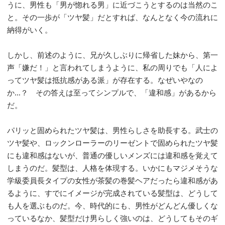
うに、男性も「男が惚れる男」に近づこうとするのは当然のこ
と。その一歩が「ツヤ髪」だとすれば、なんとなく今の流れに
納得がいく。
しかし、前述のように、兄が久しぶりに帰省した妹から、第一
声「嫌だ！」と言われてしまうように、私の周りでも「人によ
ってツヤ髪は抵抗感がある派」が存在する。なぜいやなの
か…？ その答えは至ってシンプルで、「違和感」があるから
だ。
パリッと固められたツヤ髪は、男性らしさを助長する。武士の
ツヤ髪や、ロックンローラーのリーゼントで固められたツヤ髪
にも違和感はないが、普通の優しいメンズには違和感を覚えて
しまうのだ。髪型は、人格を体現する。いかにもマジメそうな
学級委員長タイプの女性が茶髪の巻髪ヘアだったら違和感があ
るように、すでにイメージが完成されている髪型は、どうして
も人を選ぶものだ。今、時代的にも、男性がどんどん優しくな
っているなか、髪型だけ男らしく強いのは、どうしてもそのギ