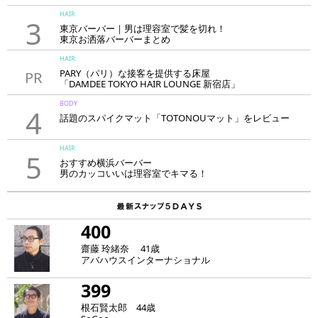
HAIR
3
東京バーバー｜男は理容室で髪を切れ！
東京お洒落バーバーまとめ
HAIR
PARY（パリ）な接客を提供する床屋
PR
「DAMDEE TOKYO HAIR LOUNGE 新宿店」
BODY
4
話題のスパイクマット「TOTONOUマット」をレビュー
HAIR
5
おすすめ横浜バーバー
男のカッコいいは理容室でキマる！
400
齋藤 玲緒奈 41歳
アバハウスインターナショナル
399
根石賢太郎 44歳