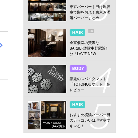
東京バーバー｜男は理容
室で髪を切れ！東京お洒
落バーバーまとめ
PR
HAIR
全室個室の贅沢な
BARBER体験中野駅近1
分「LAVIE NEW
STANDARD BARBER 中
野」
BODY
話題のスパイクマット
「TOTONOUマット」を
レビュー
HAIR
おすすめ横浜バーバー男
のカッコいいは理容室で
キマる！