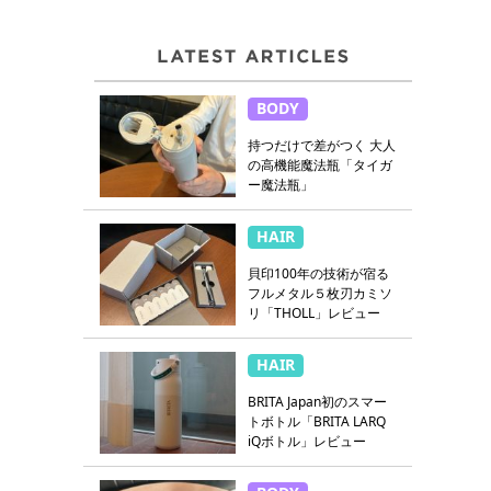
BODY
持つだけで差がつく 大人
の高機能魔法瓶「タイガ
ー魔法瓶」
HAIR
貝印100年の技術が宿る
フルメタル５枚刃カミソ
リ「THOLL」レビュー
HAIR
BRITA Japan初のスマー
トボトル「BRITA LARQ
iQボトル」レビュー