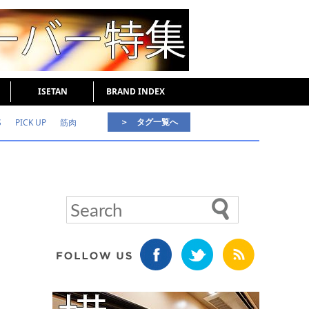
ISETAN
BRAND INDEX
＞ タグ一覧へ
S
PICK UP
筋肉
好印象な男
頭皮ケア