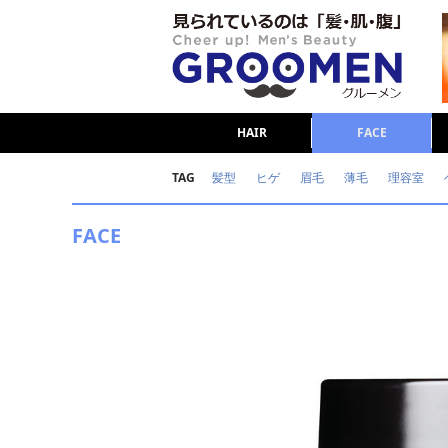
HAIR
FACE
TAG
髪型
ヒゲ
眉毛
薄毛
理容室
女の本音
テストステロン
海外セレブ
FACE
ダイエット
理容室