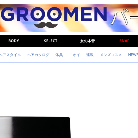
BODY
SELECT
女の本音
SNAP
ヘアスタイル
ヘアカタログ
体臭
ニオイ
連載
メンズコスメ
NEW
眉毛
メタボ
健康
スキンケア
食事
調査結果
トレーニング