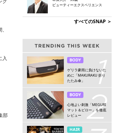
ング
ビューティーエクスペリエンス
すべてのSNAP ＞
間、
に入
BODY
ゲリラ豪雨に負けないた
めに「MAKURAKU 折り
たたみ傘」
BODY
心地よい刺激「MEGURI
マット＆ピロー」を徹底
集部
レビュー
HAIR