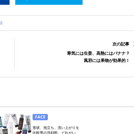
湿
次の記事
寒気には生姜、高熱にはバナナ？
風邪には果物が効果的！
FACE
形状、泡立ち、洗い上がりを
比較男の洗顔料、どれがい