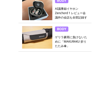
BODY
AI議事録イヤホン
Zenchord 1 レビュー会
議外の会話も全部記録す
る
BODY
ゲリラ豪雨に負けないた
めに「MAKURAKU 折り
たたみ傘」