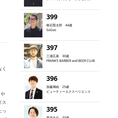
399
根石賢太郎 44歳
SoGoo
397
三浦広基 30歳
FRANK‘S BARBER and BEER CLUB
なく
396
加藤満純 25歳
ビューティーエクスペリエンス
さや
イス
395
たっ
草深大介 33歳