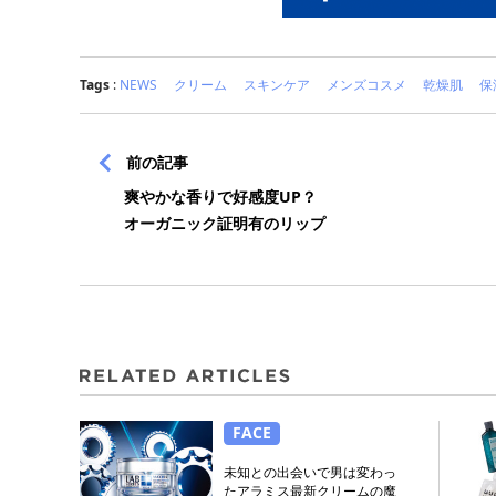
Tags
:
NEWS
クリーム
スキンケア
メンズコスメ
乾燥肌
保
前の記事
爽やかな香りで好感度UP？
オーガニック証明有のリップ
FACE
未知との出会いで男は変わっ
たアラミス最新クリームの魔