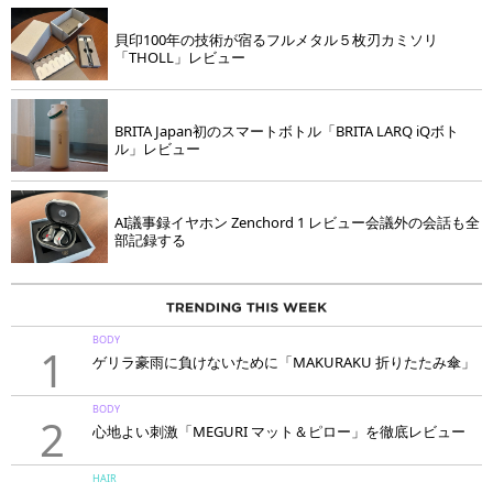
貝印100年の技術が宿るフルメタル５枚刃カミソリ
「THOLL」レビュー
BRITA Japan初のスマートボトル「BRITA LARQ iQボト
ル」レビュー
AI議事録イヤホン Zenchord 1 レビュー会議外の会話も全
部記録する
BODY
1
ゲリラ豪雨に負けないために「MAKURAKU 折りたたみ傘」
BODY
2
心地よい刺激「MEGURI マット＆ピロー」を徹底レビュー
HAIR