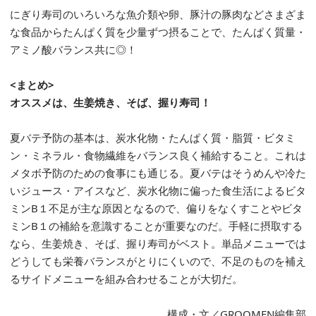
にぎり寿司のいろいろな魚介類や卵、豚汁の豚肉などさまざま
な食品からたんぱく質を少量ずつ摂ることで、たんぱく質量・
アミノ酸バランス共に◎！
<まとめ>
オススメは、生姜焼き、そば、握り寿司！
夏バテ予防の基本は、炭水化物・たんぱく質・脂質・ビタミ
ン・ミネラル・食物繊維をバランス良く補給すること。これは
メタボ予防のための食事にも通じる。夏バテはそうめんや冷た
いジュース・アイスなど、炭水化物に偏った食生活によるビタ
ミンB１不足が主な原因となるので、偏りをなくすことやビタ
ミンB１の補給を意識することが重要なのだ。手軽に摂取する
なら、生姜焼き、そば、握り寿司がベスト。単品メニューでは
どうしても栄養バランスがとりにくいので、不足のものを補え
るサイドメニューを組み合わせることが大切だ。
構成・文／GROOMEN編集部