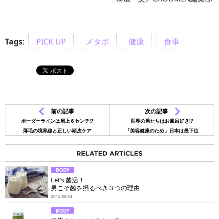
Tags
:
PICK UP
メタボ
健康
食事
前の記事
次の記事
ボーダーラインは眉上６センチ!?
世界の男たちはお風呂好き!?
薄毛の境界線と正しい頭皮ケア
「美容健康のため」日本は最下位
BODY
Let’s 菌活！
男こそ菌を摂るべき３つの理由
2014.08.04
BODY