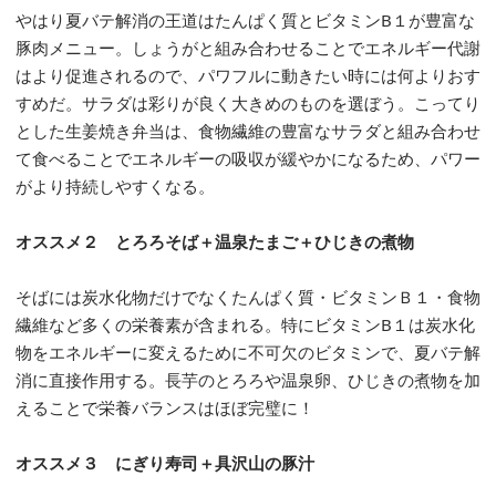
やはり夏バテ解消の王道はたんぱく質とビタミンB１が豊富な
豚肉メニュー。しょうがと組み合わせることでエネルギー代謝
はより促進されるので、パワフルに動きたい時には何よりおす
すめだ。サラダは彩りが良く大きめのものを選ぼう。こってり
とした生姜焼き弁当は、食物繊維の豊富なサラダと組み合わせ
て食べることでエネルギーの吸収が緩やかになるため、パワー
がより持続しやすくなる。
オススメ２ とろろそば＋温泉たまご＋ひじきの煮物
そばには炭水化物だけでなくたんぱく質・ビタミンＢ１・食物
繊維など多くの栄養素が含まれる。特にビタミンB１は炭水化
物をエネルギーに変えるために不可欠のビタミンで、夏バテ解
消に直接作用する。長芋のとろろや温泉卵、ひじきの煮物を加
えることで栄養バランスはほぼ完璧に！
オススメ３ にぎり寿司＋具沢山の豚汁