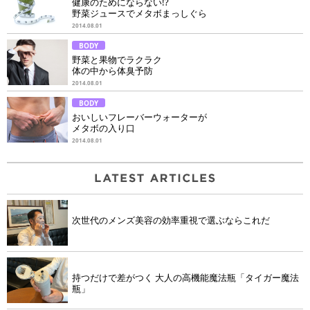
健康のためにならない!?
野菜ジュースでメタボまっしぐら
2014.08.01
BODY
野菜と果物でラクラク
体の中から体臭予防
2014.08.01
BODY
おいしいフレーバーウォーターが
メタボの入り口
2014.08.01
次世代のメンズ美容の効率重視で選ぶならこれだ
持つだけで差がつく 大人の高機能魔法瓶「タイガー魔法
瓶」