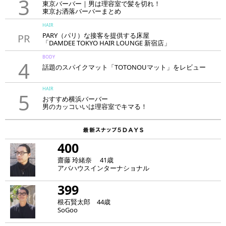
3
東京バーバー｜男は理容室で髪を切れ！
東京お洒落バーバーまとめ
HAIR
PARY（パリ）な接客を提供する床屋
PR
「DAMDEE TOKYO HAIR LOUNGE 新宿店」
BODY
4
話題のスパイクマット「TOTONOUマット」をレビュー
HAIR
5
おすすめ横浜バーバー
男のカッコいいは理容室でキマる！
400
齋藤 玲緒奈 41歳
アバハウスインターナショナル
399
根石賢太郎 44歳
SoGoo