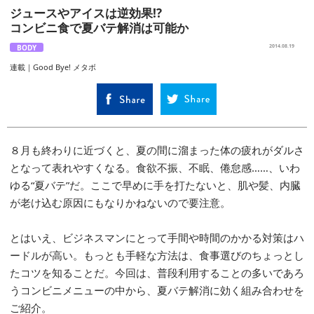
ジュースやアイスは逆効果!?
コンビニ食で夏バテ解消は可能か
BODY
2014.08.19
連載｜Good Bye! メタボ
８月も終わりに近づくと、夏の間に溜まった体の疲れがダルさ
となって表れやすくなる。食欲不振、不眠、倦怠感……、いわ
ゆる“夏バテ”だ。ここで早めに手を打たないと、肌や髪、内臓
が老け込む原因にもなりかねないので要注意。
とはいえ、ビジネスマンにとって手間や時間のかかる対策はハ
ードルが高い。もっとも手軽な方法は、食事選びのちょっとし
たコツを知ることだ。今回は、普段利用することの多いであろ
うコンビニメニューの中から、夏バテ解消に効く組み合わせを
ご紹介。