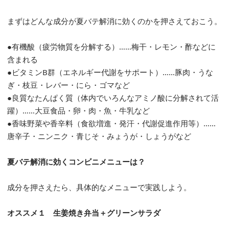
まずはどんな成分が夏バテ解消に効くのかを押さえておこう。
●有機酸（疲労物質を分解する）……梅干・レモン・酢などに
含まれる
●ビタミンB群（エネルギー代謝をサポート）……豚肉・うな
ぎ・枝豆・レバー・にら・ゴマなど
●良質なたんぱく質（体内でいろんなアミノ酸に分解されて活
躍）……大豆食品・卵・肉・魚・牛乳など
●香味野菜や香辛料（食欲増進・発汗・代謝促進作用等）……
唐辛子・ニンニク・青じそ・みょうが・しょうがなど
夏バテ解消に効くコンビニメニューは？
成分を押さえたら、具体的なメニューで実践しよう。
オススメ１ 生姜焼き弁当＋グリーンサラダ