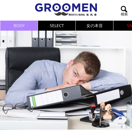
BODY
SELECT
女の本音
S