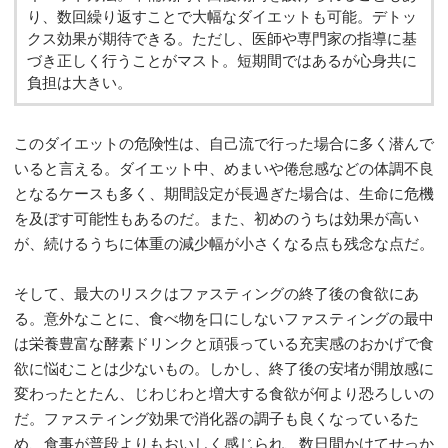
り、数回繰り返すことで大幅なダイエットも可能。デトッ
クス効果が期待できる。ただし、医師や専門家の指導に基
づき正しく行うことがマスト。短期間ではあるが心身共に
負担は大きい。
このダイエットの危険性は、自己流で行った場合に多く潜んで
いると言える。ダイエット中、めまいや倦怠感などの体調不良
となるケースも多く、期間設定が長過ぎた場合は、生命に危機
を及ぼす可能性もあるのだ。また、初めのうちは効果が高い
が、続けるうちに体重の減少幅が小さくなる点も残念な点だ。
そして、最大のリスクはファスティングの終了後の食欲にあ
る。意外なことに、食べ物を口にしないファスティングの最中
は栄養豊富な酵素ドリンクと頑張っている充実感のおかげで食
欲に悩むことは少ないもの。しかし、終了後の安堵が開放感に
変わったとたん、じわじわと増大する食欲が何より恐ろしいの
だ。ファスティング効果で消化器の調子も良くなっているた
め、食事が普段よりもおいしく感じられ、数日間かけてせっか