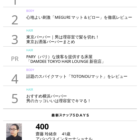
BODY
2
心地よい刺激「MEGURI マット＆ピロー」を徹底レビュー
HAIR
3
東京バーバー｜男は理容室で髪を切れ！
東京お洒落バーバーまとめ
HAIR
PARY（パリ）な接客を提供する床屋
PR
「DAMDEE TOKYO HAIR LOUNGE 新宿店」
BODY
4
話題のスパイクマット「TOTONOUマット」をレビュー
HAIR
5
おすすめ横浜バーバー
男のカッコいいは理容室でキマる！
400
齋藤 玲緒奈 41歳
アバハウスインターナショナル