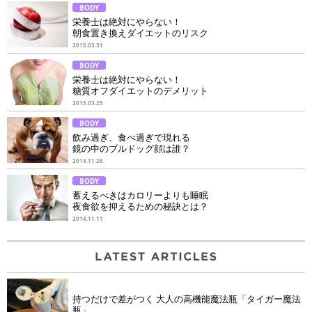
BODY
栄養士は絶対にやらない！
朝食置き換えダイエットのリスク
2015.03.31
BODY
栄養士は絶対にやらない！
糖質オフダイエットのデメリット
2015.03.25
BODY
飲み過ぎ、食べ過ぎで現れる
鏡の中のブルドッグ顔は誰？
2014.11.26
BODY
蓄えるべきはカロリーよりも睡眠
夜食欲を抑えるための秘訣とは？
2014.11.11
持つだけで差がつく 大人の高機能魔法瓶「タイガー魔法
瓶」