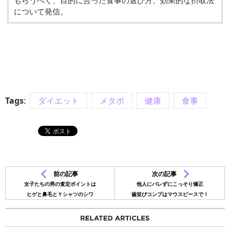
もらうべく、目的に合った食事の選び方、効果的な摂取法
について発信。
Tags
:
ダイエット
メタボ
健康
食事
前の記事
次の記事
女子たちの男の査定ポイントは
他人にバレずにこっそり矯正
ヒゲと鼻毛とＹシャツのシワ
歯並びコンプはマウスピースで！