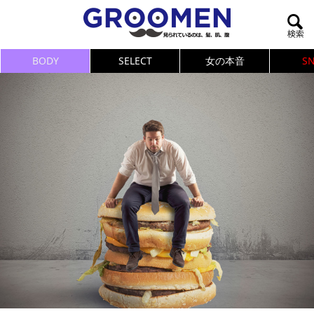
BODY
SELECT
女の本音
S