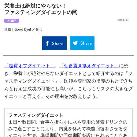
栄養士は絶対にやらない！
ファスティングダイエットの罠
BODY
2015.04.24
連載｜Good Bye! メタボ
「糖質オフダイエット」
、
「朝食置き換えダイエット」
に続
き、栄養士が絶対やらないダイエットとして紹介するのは「フ
ァスティングダイエット」。医師や専門家の指導のもとできち
んと行えば成功の可能性も高いが、こちらもリスクの大きなダ
イエットと言える。その理由をお教えしよう。
ファスティングダイエット
１日〜数日間、食事を摂らずに水や専用の酵素ドリンクの
みで過ごすことにより、内臓を休めて機能回復をさせるダ
イエット方法。準備期間や回復期間を設けられることもあ