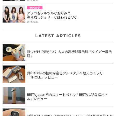
2015.01.01
女の本音
アソコもツルツルがお好み？
剃り残しジョリーが嫌われるワケ
2014.10.27
持つだけで差がつく 大人の高機能魔法瓶「タイガー魔法
瓶」
貝印100年の技術が宿るフルメタル５枚刃カミソリ
「THOLL」レビュー
BRITA Japan初のスマートボトル「BRITA LARQ iQボト
ル」レビュー