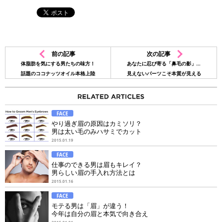
前の記事
次の記事
体脂肪を気にする男たちの味方！
あなたに忍び寄る「鼻毛の影」…
話題のココナッツオイル本格上陸
見えないパーツこそ本質が見える
FACE
やり過ぎ眉の原因はカミソリ？
男は太い毛のみハサミでカット
2015.01.19
FACE
仕事のできる男は眉もキレイ？
男らしい眉の手入れ方法とは
2015.01.16
FACE
モテる男は「眉」が違う！
今年は自分の眉と本気で向き合え