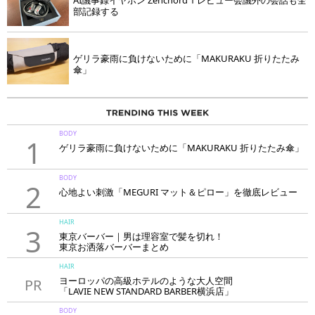
AI議事録イヤホン Zenchord 1 レビュー会議外の会話も全
部記録する
ゲリラ豪雨に負けないために「MAKURAKU 折りたたみ
傘」
BODY
1
ゲリラ豪雨に負けないために「MAKURAKU 折りたたみ傘」
BODY
2
心地よい刺激「MEGURI マット＆ピロー」を徹底レビュー
HAIR
3
東京バーバー｜男は理容室で髪を切れ！
東京お洒落バーバーまとめ
HAIR
ヨーロッパの高級ホテルのような大人空間
PR
「LAVIE NEW STANDARD BARBER横浜店」
BODY