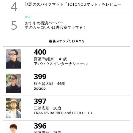
4
話題のスパイクマット「TOTONOUマット」をレビュー
HAIR
5
おすすめ横浜バーバー
男のカッコいいは理容室でキマる！
400
齋藤 玲緒奈 41歳
アバハウスインターナショナル
399
根石賢太郎 44歳
SoGoo
397
三浦広基 30歳
FRANK‘S BARBER and BEER CLUB
396
加藤満純 25歳