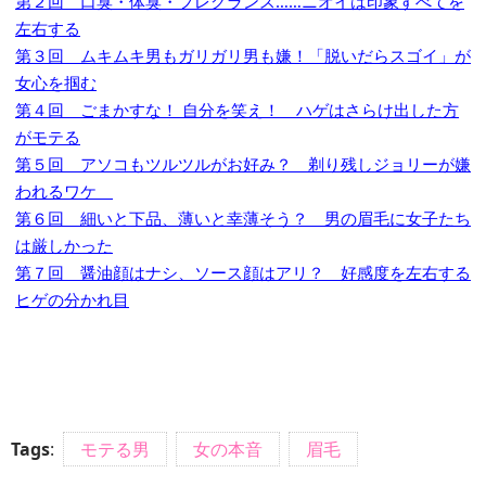
第２回 口臭・体臭・フレグランス……ニオイは印象すべてを
左右する
第３回 ムキムキ男もガリガリ男も嫌！「脱いだらスゴイ」が
女心を掴む
第４回 ごまかすな！ 自分を笑え！ ハゲはさらけ出した方
がモテる
第５回 アソコもツルツルがお好み？ 剃り残しジョリーが嫌
われるワケ
第６回 細いと下品、薄いと幸薄そう？ 男の眉毛に女子たち
は厳しかった
第７回 醤油顔はナシ、ソース顔はアリ？ 好感度を左右する
ヒゲの分かれ目
Tags
:
モテる男
女の本音
眉毛