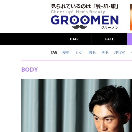
HAIR
FACE
TAG
髪型
ヒゲ
眉毛
薄毛
理容室
女の本音
テストステロン
海外セレブ
BODY
ダイエット
理容室