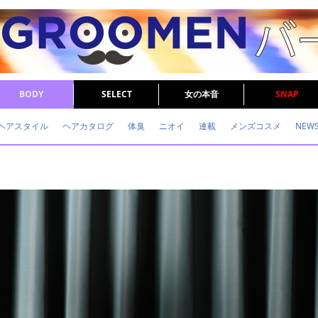
BODY
SELECT
女の本音
SNAP
ヘアスタイル
ヘアカタログ
体臭
ニオイ
連載
メンズコスメ
NEW
眉毛
メタボ
健康
スキンケア
食事
調査結果
トレーニング