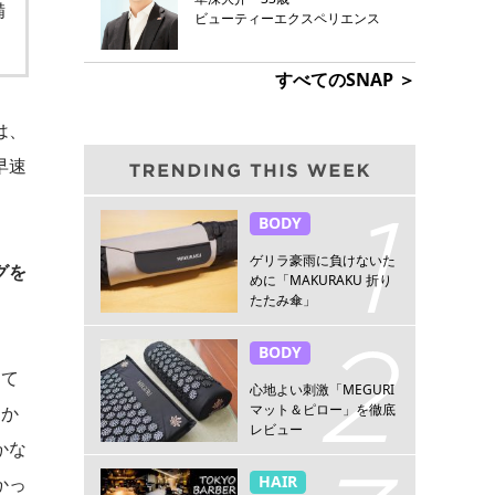
備
ビューティーエクスペリエンス
すべてのSNAP ＞
は、
早速
BODY
ゲリラ豪雨に負けないた
グを
めに「MAKURAKU 折り
たたみ傘」
BODY
って
心地よい刺激「MEGURI
マット＆ピロー」を徹底
んか
レビュー
かな
HAIR
かっ