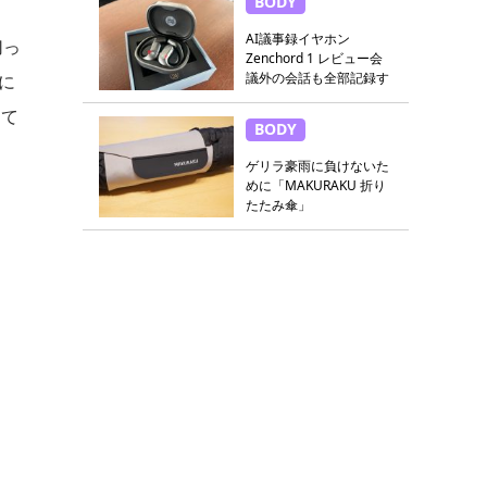
BODY
AI議事録イヤホン
切っ
Zenchord 1 レビュー会
議外の会話も全部記録す
に
る
って
BODY
ゲリラ豪雨に負けないた
めに「MAKURAKU 折り
たたみ傘」