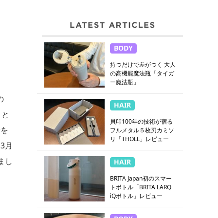
BODY
持つだけで差がつく 大人
の高機能魔法瓶「タイガ
ー魔法瓶」
の
HAIR
うと
貝印100年の技術が宿る
量を
フルメタル５枚刃カミソ
リ「THOLL」レビュー
3月
まし
HAIR
BRITA Japan初のスマー
トボトル「BRITA LARQ
iQボトル」レビュー