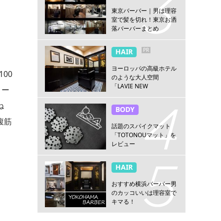
東京バーバー｜男は理容
室で髪を切れ！東京お洒
落バーバーまとめ
PR
HAIR
ヨーロッパの高級ホテル
00
のような大人空間
「LAVIE NEW
ロー
STANDARD BARBER横浜
店」
ね
BODY
腹筋
話題のスパイクマット
「TOTONOUマット」を
レビュー
HAIR
おすすめ横浜バーバー男
のカッコいいは理容室で
キマる！