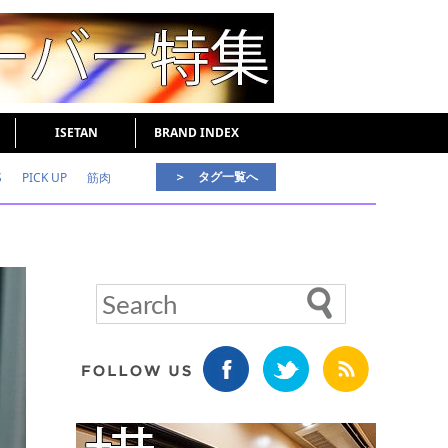
ISETAN
BRAND INDEX
＞ タグ一覧へ
S
PICK UP
筋肉
好印象な男
頭皮ケア