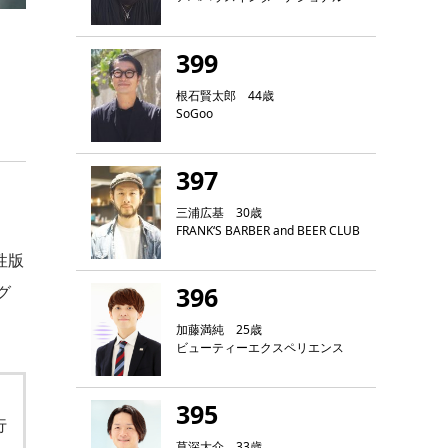
399
根石賢太郎 44歳
SoGoo
397
三浦広基 30歳
FRANK‘S BARBER and BEER CLUB
性版
396
グ
加藤満純 25歳
ビューティーエクスペリエンス
395
行
草深大介 33歳