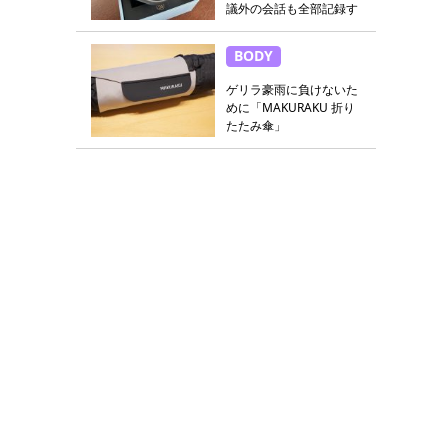
議外の会話も全部記録す
る
BODY
ゲリラ豪雨に負けないた
めに「MAKURAKU 折り
たたみ傘」