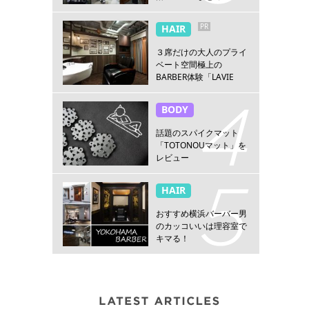
PR
HAIR
３席だけの大人のプライ
ベート空間極上の
BARBER体験「LAVIE
NEW STANDARD
BARBER HANARE新宿
BODY
店」
話題のスパイクマット
「TOTONOUマット」を
レビュー
HAIR
おすすめ横浜バーバー男
のカッコいいは理容室で
キマる！