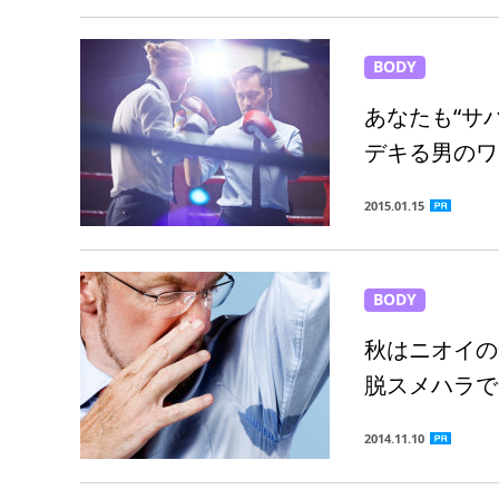
BODY
あなたも“サバ
デキる男のワ
2015.01.15
BODY
秋はニオイの
脱スメハラで
2014.11.10