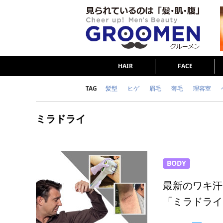
HAIR
FACE
TAG
髪型
ヒゲ
眉毛
薄毛
理容室
女の本音
テストステロン
海外セレブ
ミラドライ
ダイエット
理容室
BODY
最新のワキ汗
「ミラドライ