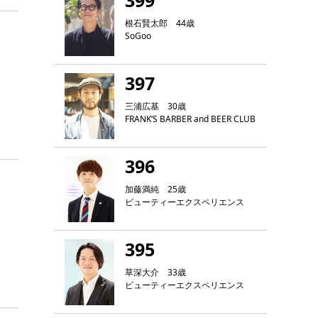
399
根石賢太郎 44歳
SoGoo
397
三浦広基 30歳
FRANK‘S BARBER and BEER CLUB
396
加藤満純 25歳
ビューティーエクスペリエンス
395
草深大介 33歳
ビューティーエクスペリエンス