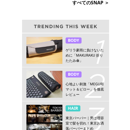
すべてのSNAP ＞
BODY
ゲリラ豪雨に負けないた
めに「MAKURAKU 折り
たたみ傘」
BODY
心地よい刺激「MEGURI
マット＆ピロー」を徹底
レビュー
HAIR
東京バーバー｜男は理容
室で髪を切れ！東京お洒
落バーバーまとめ