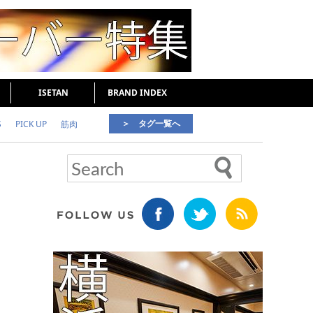
ISETAN
BRAND INDEX
＞ タグ一覧へ
S
PICK UP
筋肉
好印象な男
頭皮ケア