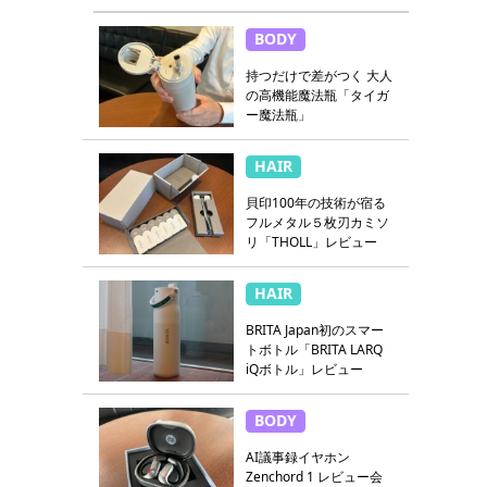
BODY
持つだけで差がつく 大人
の高機能魔法瓶「タイガ
ー魔法瓶」
HAIR
貝印100年の技術が宿る
フルメタル５枚刃カミソ
リ「THOLL」レビュー
HAIR
BRITA Japan初のスマー
トボトル「BRITA LARQ
iQボトル」レビュー
BODY
AI議事録イヤホン
Zenchord 1 レビュー会