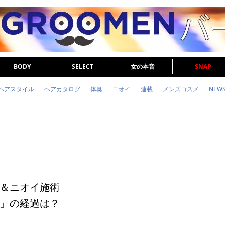
BODY
SELECT
女の本音
SNAP
ヘアスタイル
ヘアカタログ
体臭
ニオイ
連載
メンズコスメ
NEW
眉毛
メタボ
健康
スキンケア
食事
調査結果
トレーニング
＆ニオイ施術
」の経過は？