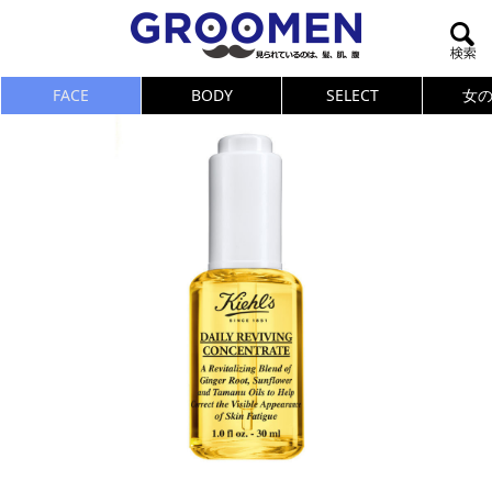
FACE
BODY
SELECT
女