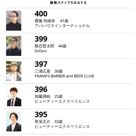
400
齋藤 玲緒奈 41歳
アバハウスインターナショナル
399
根石賢太郎 44歳
SoGoo
397
三浦広基 30歳
FRANK‘S BARBER and BEER CLUB
396
加藤満純 25歳
ビューティーエクスペリエンス
395
草深大介 33歳
ビューティーエクスペリエンス