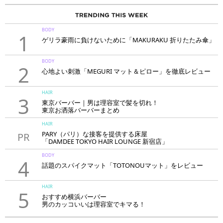
BODY
1
ゲリラ豪雨に負けないために「MAKURAKU 折りたたみ傘」
BODY
2
心地よい刺激「MEGURI マット＆ピロー」を徹底レビュー
HAIR
3
東京バーバー｜男は理容室で髪を切れ！
東京お洒落バーバーまとめ
HAIR
PARY（パリ）な接客を提供する床屋
PR
「DAMDEE TOKYO HAIR LOUNGE 新宿店」
BODY
4
話題のスパイクマット「TOTONOUマット」をレビュー
HAIR
5
おすすめ横浜バーバー
男のカッコいいは理容室でキマる！