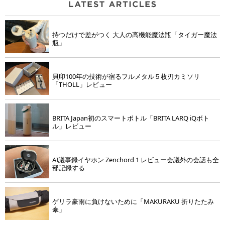
持つだけで差がつく 大人の高機能魔法瓶「タイガー魔法
瓶」
貝印100年の技術が宿るフルメタル５枚刃カミソリ
「THOLL」レビュー
BRITA Japan初のスマートボトル「BRITA LARQ iQボト
ル」レビュー
AI議事録イヤホン Zenchord 1 レビュー会議外の会話も全
部記録する
ゲリラ豪雨に負けないために「MAKURAKU 折りたたみ
傘」