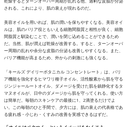
乾燥するとターンオーバー周期が乱れる他、過剰な皮脂が分泌
される。これにより、肌の衰えが現れるのだ。
美容オイルを用いれば、肌の潤いを保ちやすくなる。美容オイ
ルは、肌のバリア役ともいえる細胞間脂質と相性が良く、細胞
間脂質と馴染むことで、潤いを閉じ込めることができるため
だ。当然、肌が潤えば乾燥が改善する。すると、ターンオーバ
ー周期の乱れや余分な皮脂の分泌も改善しやすくなる。また、
バリア機能が高まるため、外からの刺激にも強くなる。
「キールズ デイリーボタニカル コンセントレート」は、バリ
ア機能を強化するヒマワリ種子オイル、活性酸素から肌を守る
ジンジャールートオイル、ダメージを受けた肌を鎮静化するタ
マヌオイルが、日中のダメージから肌を守ってくれる。使い方
は簡単だ。毎朝のスキンケアの最後に1、2滴塗るだけでよ
い。この毎朝のひと手間で、夕方には、肌の衰えの代表格であ
る疲れ感・小じわ・くすみの改善を実感できるはずだ。