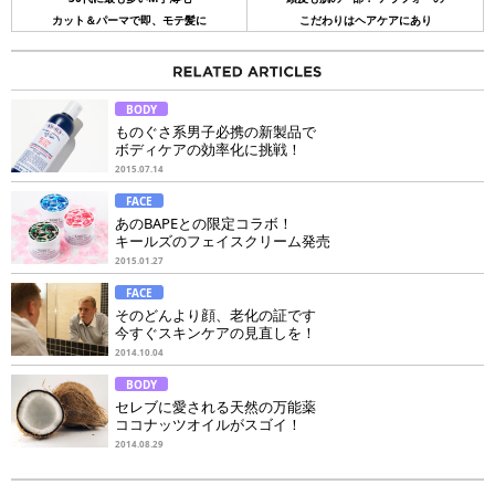
カット＆パーマで即、モテ髪に
こだわりはヘアケアにあり
BODY
ものぐさ系男子必携の新製品で
ボディケアの効率化に挑戦！
2015.07.14
FACE
あのBAPEとの限定コラボ！
キールズのフェイスクリーム発売
2015.01.27
FACE
そのどんより顔、老化の証です
今すぐスキンケアの見直しを！
2014.10.04
BODY
セレブに愛される天然の万能薬
ココナッツオイルがスゴイ！
2014.08.29