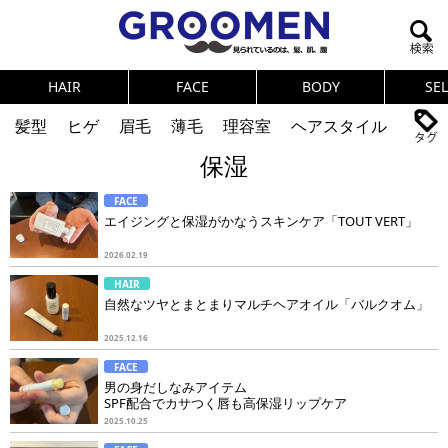
HAIR
FACE
BODY
SE
髪型
ヒゲ
眉毛
薄毛
理容室
ヘアスタイル
保湿
ヘアカタログ
体臭
ニオイ
連載
FACE
メンズコスメ
NEWS
PICK UP
筋肉
女の本音
エイジングと保湿がかなうスキンケア「TOUT VERT」
テストステロン
海外セレブ
眉毛
メタボ
2026.02.19
HAIR
健康
スキンケア
食事
調査結果
自然なツヤとまとまりマルチヘアオイル「バルクオム」
2025.12.16
トレーニング
好印象な男
頭皮ケア
FACE
男の身だしなみアイテム
ダイエット
理容室
SPF配合でカサつく唇も高保湿リップケア
2025.10.25