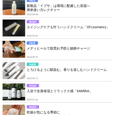
FACE
新製品「イプサ」は環境に配慮した容器へ
簡単使い方レクチャー
2025.09.09
BODY
エイジングケアも叶うハンドクリーム「Of cosmetics」
2025.02.24
FACE
メディヒールで肌荒れ予防と鎮静チャージ
2024.09.10
HAIR
とろけるように馴染む。香りを楽しむハンドクリーム
2023.02.12
BODY
入浴で全身保湿とリラックス感「KAMIKA」
2023.01.26
BODY
乾燥が気になる季節に