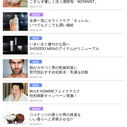
こすらず優しく洗う濃密泡「BOTANIST」
2022.12.13
BODY
全身一気にセラミドケア「キュレル」
いつでもどこでも潤い補給
2022.12.10
FACE
いきいきと健やかな肌へ
SHISEIDO MENのアイテムがリニューアル
2021.12.15
FACE
肌がカサつく男の乾燥対策に
世代別おすすめ化粧水・乳液を比較
2018.01.18
FACE
BULK HOMMEフェイスマスク
特別体験キャンペーン実施！
2016.10.14
BODY
ココナッツの香りが男の体臭を
いい香りへと昇華させる!?
2016.05.11