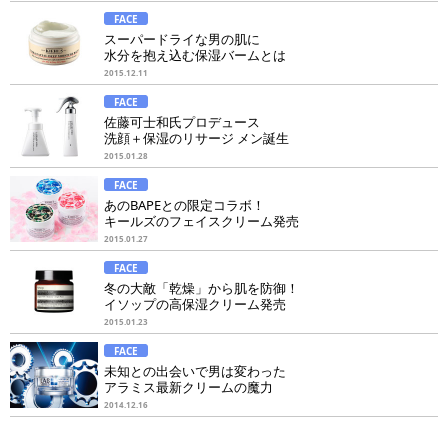
FACE
スーパードライな男の肌に
水分を抱え込む保湿バームとは
2015.12.11
FACE
佐藤可士和氏プロデュース
洗顔＋保湿のリサージ メン誕生
2015.01.28
FACE
あのBAPEとの限定コラボ！
キールズのフェイスクリーム発売
2015.01.27
FACE
冬の大敵「乾燥」から肌を防御！
イソップの高保湿クリーム発売
2015.01.23
FACE
未知との出会いで男は変わった
アラミス最新クリームの魔力
2014.12.16