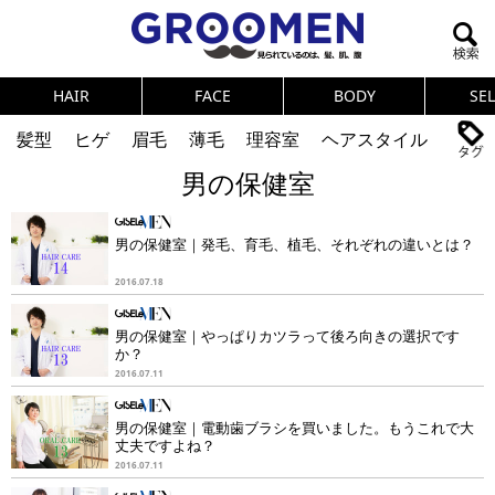
HAIR
FACE
BODY
SE
髪型
ヒゲ
眉毛
薄毛
理容室
ヘアスタイル
男の保健室
ヘアカタログ
体臭
ニオイ
連載
メンズコスメ
NEWS
PICK UP
筋肉
女の本音
男の保健室｜発毛、育毛、植毛、それぞれの違いとは？
テストステロン
海外セレブ
眉毛
メタボ
2016.07.18
健康
スキンケア
食事
調査結果
男の保健室｜やっぱりカツラって後ろ向きの選択です
か？
2016.07.11
トレーニング
好印象な男
頭皮ケア
男の保健室｜電動歯ブラシを買いました。もうこれで大
ダイエット
理容室
丈夫ですよね？
2016.07.11