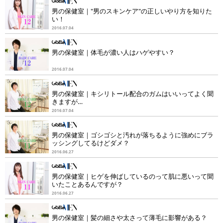
男の保健室｜"男のスキンケア"の正しいやり方を知りた
い！
2016.07.04
男の保健室｜体毛が濃い人はハゲやすい？
2016.07.04
男の保健室｜キシリトール配合のガムはいいってよく聞
きますが…
2016.07.04
男の保健室｜ゴシゴシと汚れが落ちるように強めにブラ
ッシングしてるけどダメ？
2016.06.27
男の保健室｜ヒゲを伸ばしているのって肌に悪いって聞
いたことあるんですが？
2016.06.27
男の保健室｜髪の細さや太さって薄毛に影響がある？