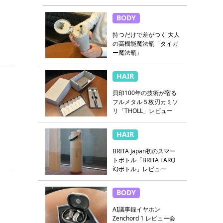
BODY
持つだけで差がつく 大人
の高機能魔法瓶「タイガ
ー魔法瓶」
HAIR
貝印100年の技術が宿る
フルメタル５枚刃カミソ
リ「THOLL」レビュー
HAIR
BRITA Japan初のスマー
トボトル「BRITA LARQ
iQボトル」レビュー
BODY
AI議事録イヤホン
Zenchord 1 レビュー会