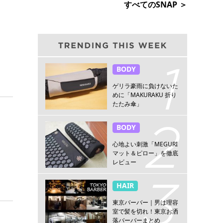
すべてのSNAP ＞
BODY
ゲリラ豪雨に負けないた
めに「MAKURAKU 折り
たたみ傘」
BODY
心地よい刺激「MEGURI
マット＆ピロー」を徹底
レビュー
HAIR
東京バーバー｜男は理容
室で髪を切れ！東京お洒
落バーバーまとめ