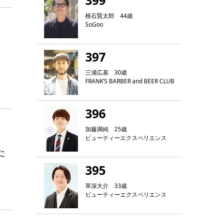
399
根石賢太郎 44歳
SoGoo
397
三浦広基 30歳
FRANK‘S BARBER and BEER CLUB
396
加藤満純 25歳
ビューティーエクスペリエンス
た
395
草深大介 33歳
ビューティーエクスペリエンス