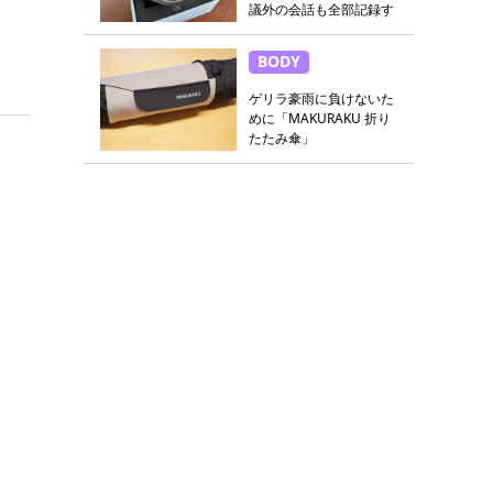
議外の会話も全部記録す
る
BODY
ゲリラ豪雨に負けないた
めに「MAKURAKU 折り
たたみ傘」