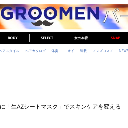
BODY
SELECT
女の本音
SNAP
ヘアスタイル
ヘアカタログ
体臭
ニオイ
連載
メンズコスメ
NEW
眉毛
メタボ
健康
スキンケア
食事
調査結果
トレーニング
に「生AZシートマスク」でスキンケアを変える