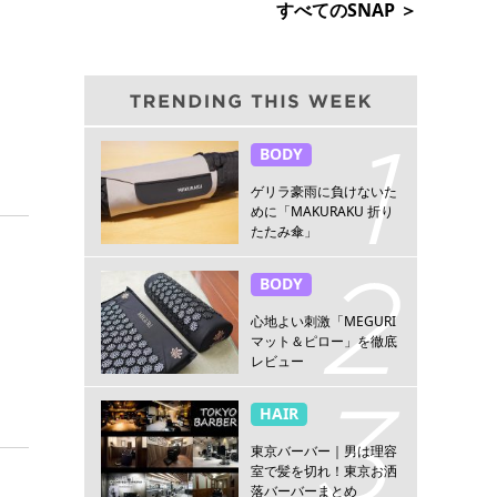
すべてのSNAP ＞
BODY
ゲリラ豪雨に負けないた
めに「MAKURAKU 折り
たたみ傘」
BODY
心地よい刺激「MEGURI
マット＆ピロー」を徹底
レビュー
HAIR
東京バーバー｜男は理容
室で髪を切れ！東京お洒
落バーバーまとめ