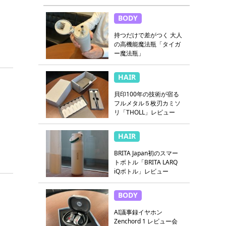
BODY
持つだけで差がつく 大人
の高機能魔法瓶「タイガ
ー魔法瓶」
HAIR
貝印100年の技術が宿る
フルメタル５枚刃カミソ
リ「THOLL」レビュー
HAIR
BRITA Japan初のスマー
トボトル「BRITA LARQ
iQボトル」レビュー
BODY
AI議事録イヤホン
Zenchord 1 レビュー会