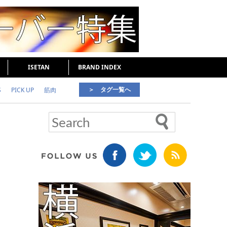
ISETAN
BRAND INDEX
＞ タグ一覧へ
S
PICK UP
筋肉
好印象な男
頭皮ケア