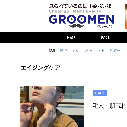
HAIR
FACE
TAG
髪型
ヒゲ
眉毛
薄毛
理容室
女の本音
テストステロン
海外セレブ
エイジングケア
ダイエット
理容室
FACE
毛穴・肌荒れ