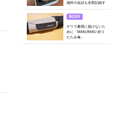
議外の会話も全部記録す
る
BODY
ゲリラ豪雨に負けないた
めに「MAKURAKU 折り
たたみ傘」