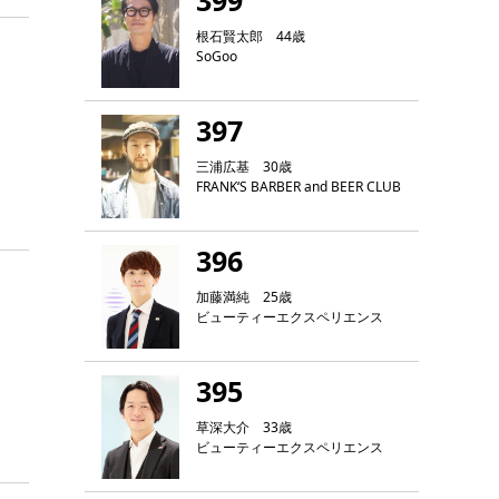
399
根石賢太郎 44歳
SoGoo
397
三浦広基 30歳
FRANK‘S BARBER and BEER CLUB
396
加藤満純 25歳
ビューティーエクスペリエンス
395
草深大介 33歳
ビューティーエクスペリエンス