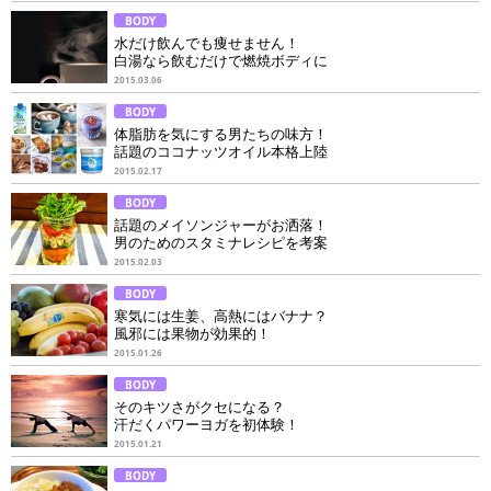
BODY
水だけ飲んでも痩せません！
白湯なら飲むだけで燃焼ボディに
2015.03.06
BODY
体脂肪を気にする男たちの味方！
話題のココナッツオイル本格上陸
2015.02.17
BODY
話題のメイソンジャーがお洒落！
男のためのスタミナレシピを考案
2015.02.03
BODY
寒気には生姜、高熱にはバナナ？
風邪には果物が効果的！
2015.01.26
BODY
そのキツさがクセになる？
汗だくパワーヨガを初体験！
2015.01.21
BODY