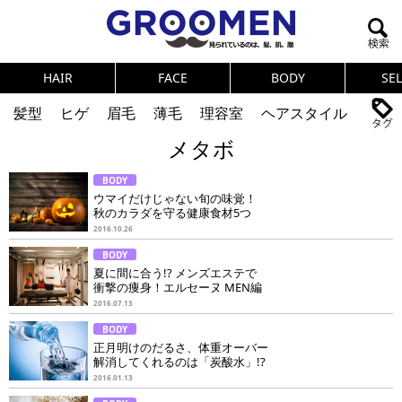
HAIR
FACE
BODY
SE
髪型
ヒゲ
眉毛
薄毛
理容室
ヘアスタイル
メタボ
ヘアカタログ
体臭
ニオイ
連載
BODY
メンズコスメ
NEWS
PICK UP
筋肉
女の本音
ウマイだけじゃない旬の味覚！
秋のカラダを守る健康食材5つ
テストステロン
海外セレブ
眉毛
メタボ
2016.10.26
BODY
健康
スキンケア
食事
調査結果
夏に間に合う!? メンズエステで
衝撃の痩身！エルセーヌ MEN編
2016.07.13
トレーニング
好印象な男
頭皮ケア
BODY
正月明けのだるさ、体重オーバー
ダイエット
理容室
解消してくれるのは「炭酸水」!?
2016.01.13