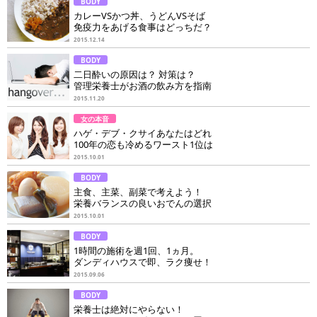
BODY
カレーVSかつ丼、うどんVSそば
免疫力をあげる食事はどっちだ？
2015.12.14
BODY
二日酔いの原因は？ 対策は？
管理栄養士がお酒の飲み方を指南
2015.11.20
女の本音
ハゲ・デブ・クサイあなたはどれ
100年の恋も冷めるワースト1位は
2015.10.01
BODY
主食、主菜、副菜で考えよう！
栄養バランスの良いおでんの選択
2015.10.01
BODY
1時間の施術を週1回、1ヵ月。
ダンディハウスで即、ラク痩せ！
2015.09.06
BODY
栄養士は絶対にやらない！