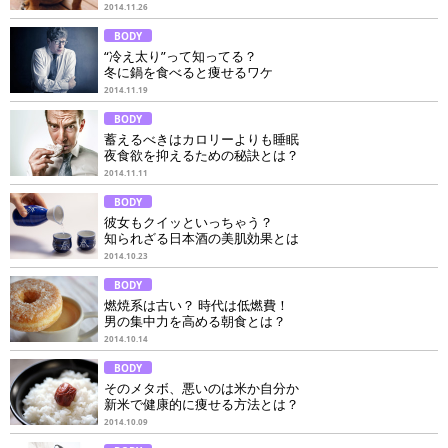
2014.11.26
BODY
“冷え太り”って知ってる？
冬に鍋を食べると痩せるワケ
2014.11.19
BODY
蓄えるべきはカロリーよりも睡眠
夜食欲を抑えるための秘訣とは？
2014.11.11
BODY
彼女もクイッといっちゃう？
知られざる日本酒の美肌効果とは
2014.10.23
BODY
燃焼系は古い？ 時代は低燃費！
男の集中力を高める朝食とは？
2014.10.14
BODY
そのメタボ、悪いのは米か自分か
新米で健康的に痩せる方法とは？
2014.10.09