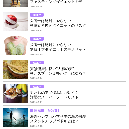
ファスティングダイエットの罠
2015.04.24
BODY
栄養士は絶対にやらない！
朝食置き換えダイエットのリスク
2015.03.31
BODY
栄養士は絶対にやらない！
糖質オフダイエットのデメリット
2015.03.25
BODY
実は健康に良い“大麻の実”
朝、スプーン１杯がクセになる？
2015.03.24
BODY
男たちのアノ悩みにも効く？
話題のスーパーフードリスト
2015.03.11
BODY
MOVIE
海外セレブもハマり中の海の散歩
スタンドアップパドルとは？
2015.03.10