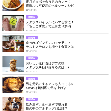
正月メタボを救う男のカレー！
市販ルウ不使用のヘルシーレシピ
2015.01.06
BODY
メタボスパイラルにハマる前に！
「ちょこ断食」で正月太り解消
2015.01.05
BODY
食べればギンギンのモテ男に!?
テストステロンを増やす食事とは
2014.12.18
BODY
おいしい流行食はデブの味
メタボ坂を転げ落ちるのは…？
2014.12.12
BODY
男を元気にするアレも入ってる!?
X’masは鶏料理で男を上げよ
2014.12.09
BODY
飲み過ぎ、食べ過ぎで現れる
鏡の中のブルドッグ顔は誰？