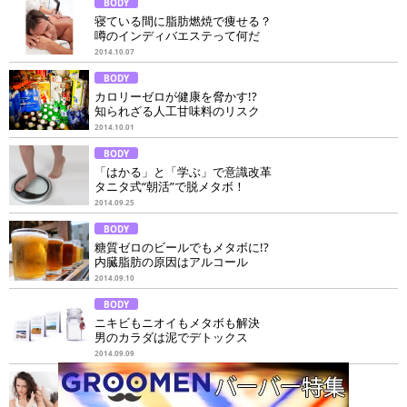
BODY
寝ている間に脂肪燃焼で痩せる？
噂のインディバエステって何だ
2014.10.07
BODY
カロリーゼロが健康を脅かす!?
知られざる人工甘味料のリスク
2014.10.01
BODY
「はかる」と「学ぶ」で意識改革
タニタ式“朝活”で脱メタボ！
2014.09.25
BODY
糖質ゼロのビールでもメタボに!?
内臓脂肪の原因はアルコール
2014.09.10
BODY
ニキビもニオイもメタボも解決
男のカラダは泥でデトックス
2014.09.09
FACE
人妻たちのリアルな意見を分析